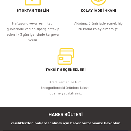
STOKTAN TESLİM
KOLAY İADE İMKANI
Haftasonu veya resmi tatil
Aldığınız ürünü iade etmek hiç
günlerinde verilen siparişler takip
bu kadar kolay olmamıştı
eden ilk 3 gün içerisinde kargoya
verilir
TAKSİT SEÇENEKLERİ
Kredi kartları ile tüm
kategorilerdeki ürünlere taksitli
ödeme yapabilirsiniz
HABER BÜLTENİ
Yeniliklerden haberdar olmak için haber bültenimize kaydolun