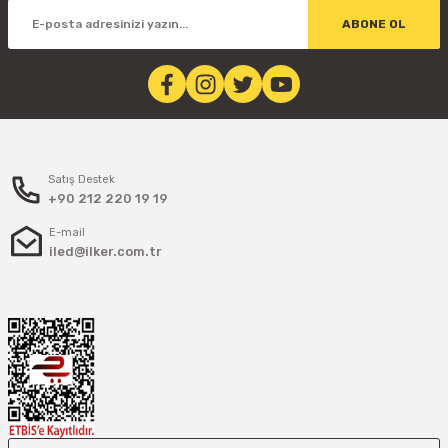
ABONE OL
Satış Destek
+90 212 220 19 19
E-mail
iled@ilker.com.tr