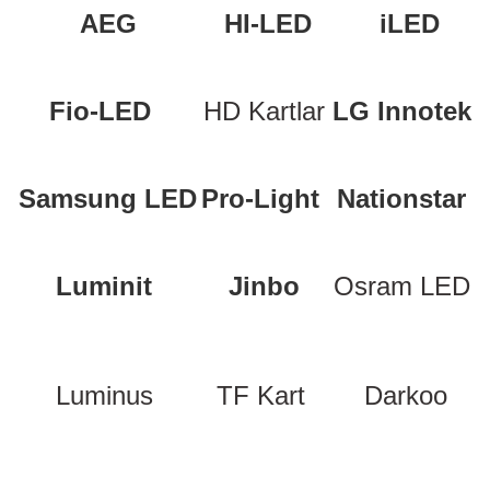
AEG
HI-LED
iLED
D
KONTROL ÜNİTESİ
A GÜÇ KAYNAĞI
5 mm FLUX LED
CXM-27(65W-110W)
ED
LED MODÜL LED
ÜNİTESİ
F GÜÇ KAYNAĞI
CXM-32(140W-200W)
Fio-LED
HD Kartlar
LG Innotek
 LED
ED MODÜL LED
L KASA GÜÇ KAYNAĞI
 LED
M METAL KASA GÜÇ KAYNAĞI
Samsung LED
Pro-Light
Nationstar
Luminit
Jinbo
Osram LED
Luminus
TF Kart
Darkoo