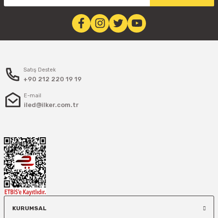
Satış Destek
+90 212 220 19 19
E-mail
iled@ilker.com.tr
KURUMSAL