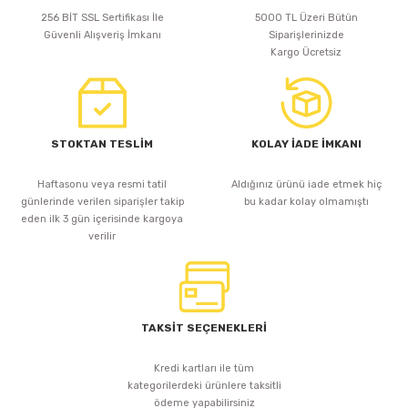
iLED
sebeplerinden bir tanesi de ekonomik oluşudur. Firmamız tarafından
256 BİT SSL Sertifikası İle
5000 TL Üzeri Bütün
3000K 480 LED 24V İÇ MEKAN COB ŞERİT LED
satışa sunulan bu ürünler aydınlattığı alan ve miktar göz önünde
Güvenli Alışveriş İmkanı
Siparişlerinizde
bulundurulduğu zaman en etkili ürünler olarak karşımıza çıkar. Şerit
Kargo Ücretsiz
led sayesinde oldukça büyük alanları oldukça ekonomik şekilde
aydınlatabilirsiniz. Ledler ampul ya da diğer lamba çeşitlerine göre
847,94 TL
daha az elektrik tüketen bileşenlerdir. Bu sayede ampullere oran ile
111,57 TL
daha ekonomik bir şekilde aydınlanabilmenize olanak tanır.
STOKTAN TESLİM
KOLAY İADE İMKANI
Sepete Ekle
Sepete Ekle
Haftasonu veya resmi tatil
Aldığınız ürünü iade etmek hiç
günlerinde verilen siparişler takip
bu kadar kolay olmamıştı
eden ilk 3 gün içerisinde kargoya
HI-LED
verilir
2.40 METRE WALLWASHER SICAK BEYAZ 24V
HI-LED
5 METRE IP67 WALLWASHER SICAK BEYAZ 24V 14.4W
TAKSİT SEÇENEKLERİ
4.834,74 TL
1.041,33 TL
Kredi kartları ile tüm
kategorilerdeki ürünlere taksitli
Sepete Ekle
ödeme yapabilirsiniz