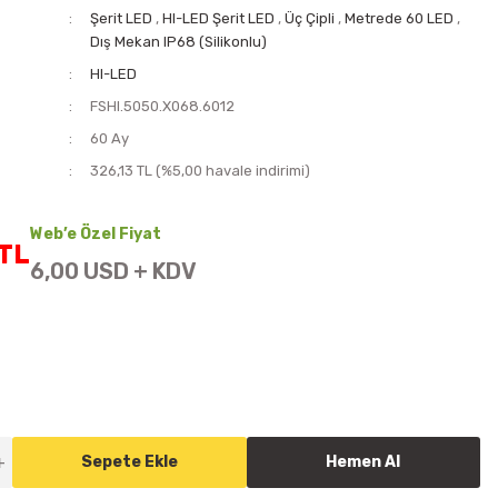
Şerit LED
,
HI-LED Şerit LED
,
Üç Çipli
,
Metrede 60 LED
,
Dış Mekan IP68 (Silikonlu)
HI-LED
FSHI.5050.X068.6012
i
60 Ay
326,13 TL (%5,00 havale indirimi)
Web’e Özel Fiyat
TL
6,00 USD + KDV
Sepete Ekle
Hemen Al