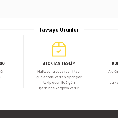
Tavsiye Ürünler
iLED
ı LED Kontrol Ünitesi
KONTROL ÜNİTESİ RGB SİNYAL GÜÇLEN
RGO
STOKTAN TESLİM
KO
tün
Haftasonu veya resmi tatil
Aldığ
587,61 TL
e
günlerinde verilen siparişler
z
takip eden ilk 3 gün
bu k
epete Ekle
Sepete Ekle
içerisinde kargoya verilir