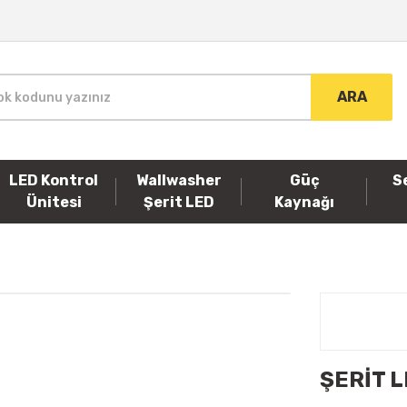
ARA
LED Kontrol
Wallwasher
Güç
S
Ünitesi
Şerit LED
Kaynağı
ŞERİT L