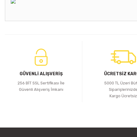
iLED
iLED
30A IR Kumandalı LED Kontrol Ünitesi
6A IR Kumandal
GÜVENLİ ALIŞVERİŞ
ÜCRETSİZ KA
256 BİT SSL Sertifikası İle
5000 TL Üzeri Bü
892,57 TL
119,01 TL
Güvenli Alışveriş İmkanı
Siparişlerinizd
Kargo Ücretsi
Sepete Ekle
S