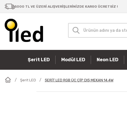
5000 TL VE ÜZERİ ALIŞVERİŞLERİNİZDE KARGO ÜCRETSİZ !
Şerit LED
Modül LED
Neon LED
Şerit LED
ŞERİT LED RGB ÜÇ ÇİP DIŞ MEKAN 14.4W