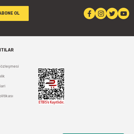
ABONE OL
NTILAR
Sözleşmesi
lik
lari
olitikası