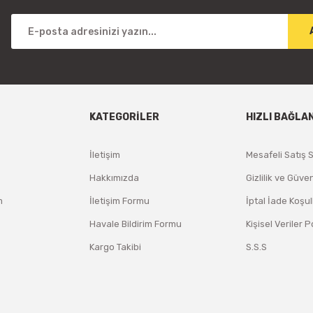
KATEGORİLER
HIZLI BAĞLA
İletişim
Mesafeli Satış 
Hakkımızda
Gizlilik ve Güven
m
İletişim Formu
İptal İade Koşul
Havale Bildirim Formu
Kişisel Veriler P
Kargo Takibi
S.S.S