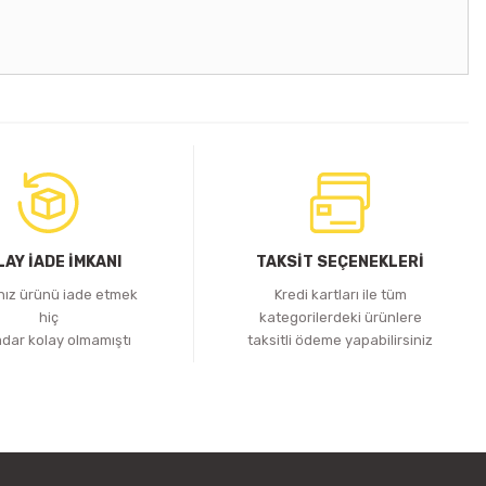
DİRİCİ 30A
LAY İADE İMKANI
TAKSİT SEÇENEKLERİ
ınız ürünü iade etmek
Kredi kartları ile tüm
hiç
kategorilerdeki ürünlere
adar kolay olmamıştı
taksitli ödeme yapabilirsiniz