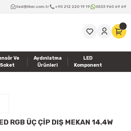
iled@ilker.com.tr
+90 212 220 19 19
0533 960 69 69
ensör Ve
Aydınlatma
LED
Soket
Ürünleri
Komponent
ED RGB ÜÇ ÇİP DIŞ MEKAN 14.4W