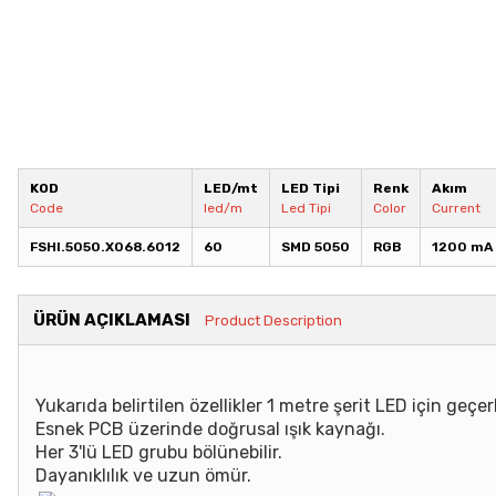
KOD
LED/mt
LED Tipi
Renk
Akım
Code
led/m
Led Tipi
Color
Current
FSHI.5050.X068.6012
60
SMD 5050
RGB
1200 mA
ÜRÜN AÇIKLAMASI
Product Description
Yukarıda belirtilen özellikler 1 metre şerit LED için geçerl
Esnek PCB üzerinde doğrusal ışık kaynağı.
Her 3'lü LED grubu bölünebilir.
Dayanıklılık ve uzun ömür.