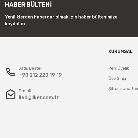
Tükendi
HABER BÜLTENİ
Jinbo
JİNBO POWER 12V16.7A DIŞ MEKAN ADAPTÖR
Yeniliklerden haberdar olmak için haber bültenimize
kaydolun
1.896,71 TL
Stokta Yok
KURUMSAL
Satış Destek
Yeni Üyelik
+90 212 220 19 19
Üye Girişi
Şifremi Unuttu
E-mail
iled@ilker.com.tr