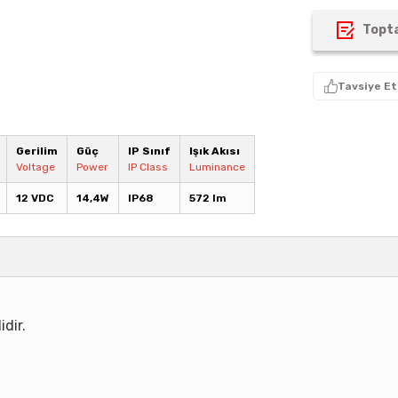
Topta
Tavsiye Et
Gerilim
Güç
IP Sınıf
Işık Akısı
Voltage
Power
IP Class
Luminance
12 VDC
14,4W
IP68
572 lm
idir.