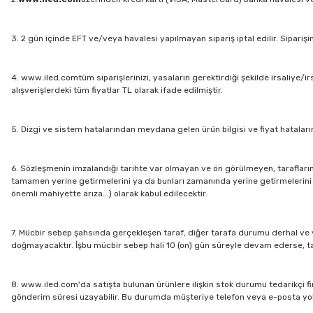
3. 2 gün içinde EFT ve/veya havalesi yapılmayan sipariş iptal edilir. Siparişi
4. www.iled.comtüm siparişlerinizi, yasaların gerektirdiği şekilde irsaliye/ir
alışverişlerdeki tüm fiyatlar TL olarak ifade edilmiştir.
5. Dizgi ve sistem hatalarından meydana gelen ürün bilgisi ve fiyat hatala
6. Sözleşmenin imzalandığı tarihte var olmayan ve ön görülmeyen, tarafların k
tamamen yerine getirmelerini ya da bunları zamanında yerine getirmelerini i
önemli mahiyette arıza...) olarak kabul edilecektir.
7. Mücbir sebep şahsında gerçekleşen taraf, diğer tarafa durumu derhal ve y
doğmayacaktır. İşbu mücbir sebep hali 10 (on) gün süreyle devam ederse, taraf
8. www.iled.com'da satışta bulunan ürünlere ilişkin stok durumu tedarikçi 
gönderim süresi uzayabilir. Bu durumda müşteriye telefon veya e-posta yolu ile 