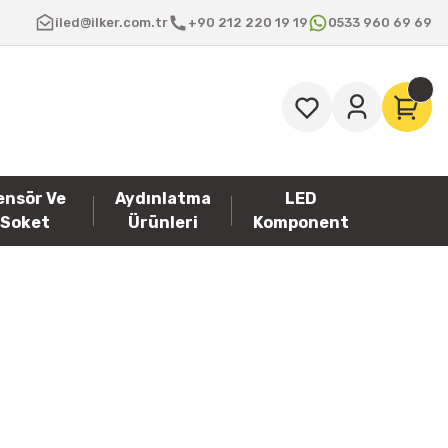
iled@ilker.com.tr
+90 212 220 19 19
0533 960 69 69
ensör Ve
Aydınlatma
LED
Soket
Ürünleri
Komponent