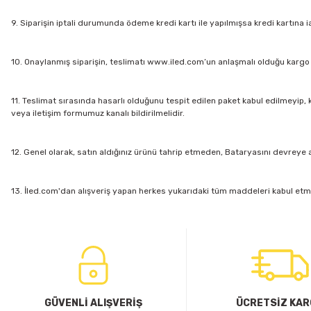
9. Siparişin iptali durumunda ödeme kredi kartı ile yapılmışsa kredi kartına i
10. Onaylanmış siparişin, teslimatı www.iled.com’un anlaşmalı olduğu kargo şi
11. Teslimat sırasında hasarlı olduğunu tespit edilen paket kabul edilmeyip, ka
veya iletişim formumuz kanalı bildirilmelidir.
12. Genel olarak, satın aldığınız ürünü tahrip etmeden, Bataryasını devreye a
13. İled.com'dan alışveriş yapan herkes yukarıdaki tüm maddeleri kabul etmiş
GÜVENLİ ALIŞVERİŞ
ÜCRETSİZ KA