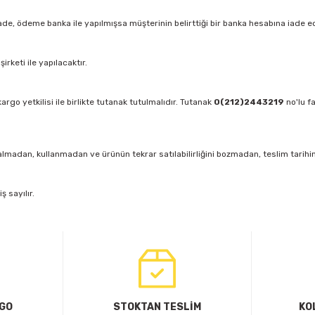
ade, ödeme banka ile yapılmışsa müşterinin belirttiği bir banka hesabına iade edi
rketi ile yapılacaktır.
rgo yetkilisi ile birlikte tutanak tutulmalıdır. Tutanak
0(212)2443219
no'lu f
lmadan, kullanmadan ve ürünün tekrar satılabilirliğini bozmadan, teslim tarihinde
 sayılır.
RGO
STOKTAN TESLİM
KO