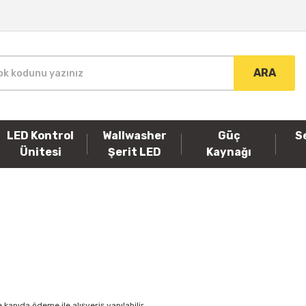
ARA
LED Kontrol
Wallwasher
Güç
S
Ünitesi
Şerit LED
Kaynağı
kapıda ödeme ile alışveriş yapılabilir.