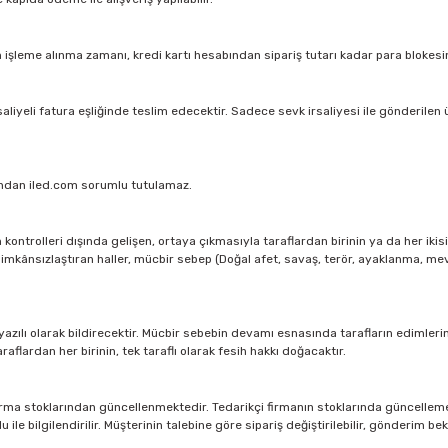
n işleme alınma zamanı, kredi kartı hesabından sipariş tutarı kadar para blokesin
saliyeli fatura eşliğinde teslim edecektir. Sadece sevk irsaliyesi ile gönderilen 
rından iled.com sorumlu tutulamaz.
ontrolleri dışında gelişen, ortaya çıkmasıyla taraflardan birinin ya da her ikis
mkânsızlaştıran haller, mücbir sebep (Doğal afet, savaş, terör, ayaklanma, mevz
azılı olarak bildirecektir. Mücbir sebebin devamı esnasında tarafların edimleri
lardan her birinin, tek taraflı olarak fesih hakkı doğacaktır.
firma stoklarından güncellenmektedir. Tedarikçi firmanın stoklarında güncell
bilgilendirilir. Müşterinin talebine göre sipariş değiştirilebilir, gönderim beklen