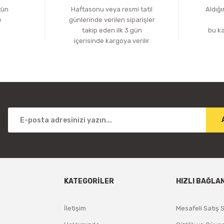
tün
Haftasonu veya resmi tatil
Aldığ
e
günlerinde verilen siparişler
z
takip eden ilk 3 gün
bu k
içerisinde kargoya verilir
KATEGORİLER
HIZLI BAĞLA
İletişim
Mesafeli Satış 