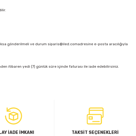
lir.
aksa gönderilmeli ve durum siparis@iled.comadresine e-posta aracılığıyla
n itibaren yedi (7) günlük süre içinde faturası ile iade edebilirsiniz.
LAY İADE İMKANI
TAKSİT SEÇENEKLERİ