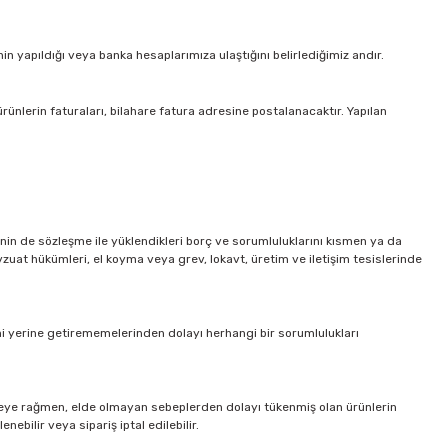
in yapıldığı veya banka hesaplarımıza ulaştığını belirlediğimiz andır.
ürünlerin faturaları, bilahare fatura adresine postalanacaktır. Yapılan
inin de sözleşme ile yüklendikleri borç ve sorumluluklarını kısmen ya da
uat hükümleri, el koyma veya grev, lokavt, üretim ve iletişim tesislerinde
ni yerine getirememelerinden dolayı herhangi bir sorumlulukları
emeye rağmen, elde olmayan sebeplerden dolayı tükenmiş olan ürünlerin
ebilir veya sipariş iptal edilebilir.