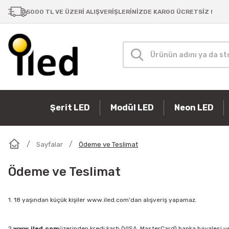
5000 TL VE ÜZERİ ALIŞVERİŞLERİNİZDE KARGO ÜCRETSİZ !
Şerit LED
Modül LED
Neon LED
Sayfalar
Ödeme ve Teslimat
Ödeme ve Teslimat
1. 18 yaşından küçük kişiler www.iled.com'dan alışveriş yapamaz.
2.
www.iled.com
üzerinden kredi kartı (VISA, MasterCard) banka havalesi ve 