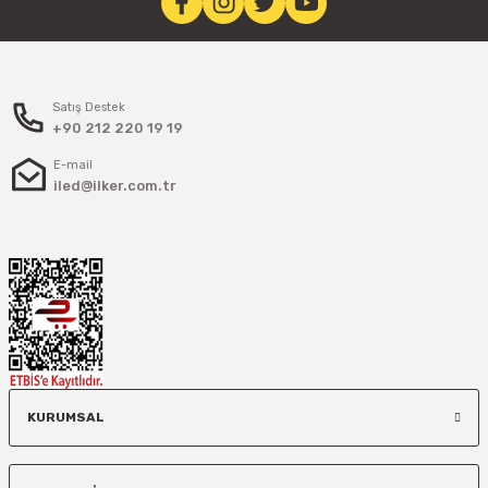
Satış Destek
+90 212 220 19 19
E-mail
iled@ilker.com.tr
KURUMSAL