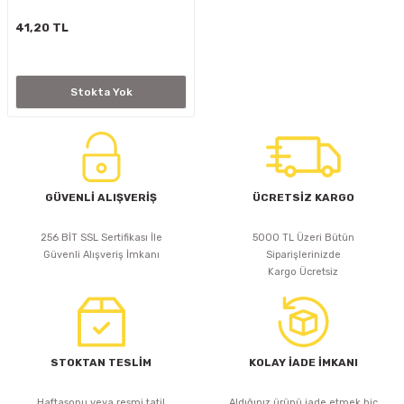
D
KONTROL ÜNİTESİ
A GÜÇ KAYNAĞI
5 mm FLUX LED
CXM-27(65W-110W)
41,20 TL
ED
LED MODÜL LED
ÜNİTESİ
F GÜÇ KAYNAĞI
CXM-32(140W-200W)
Stokta Yok
 LED
ED MODÜL LED
L KASA GÜÇ KAYNAĞI
 LED
M METAL KASA GÜÇ KAYNAĞI
GÜVENLİ ALIŞVERİŞ
ÜCRETSİZ KARGO
256 BİT SSL Sertifikası İle
5000 TL Üzeri Bütün
Güvenli Alışveriş İmkanı
Siparişlerinizde
Kargo Ücretsiz
STOKTAN TESLİM
KOLAY İADE İMKANI
Haftasonu veya resmi tatil
Aldığınız ürünü iade etmek hiç