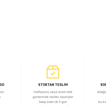
RGO
STOKTAN TESLİM
KO
tün
Haftasonu veya resmi tatil
Aldığ
e
günlerinde verilen siparişler
z
takip eden ilk 3 gün
bu k