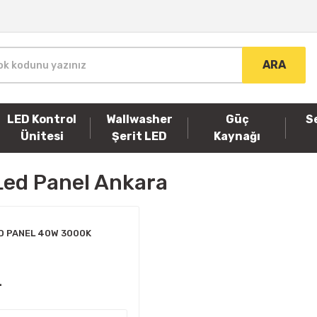
ARA
LED Kontrol
Wallwasher
Güç
S
Ünitesi
Şerit LED
Kaynağı
ed Panel Ankara
D PANEL 40W 3000K
L