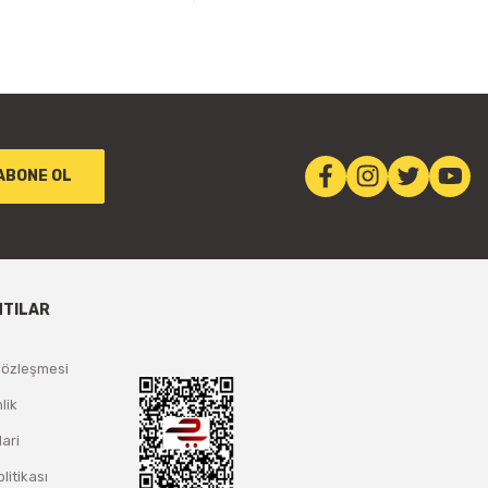
ABONE OL
NTILAR
Sözleşmesi
lik
lari
olitikası