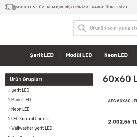
Samsung Bar LED
Şerit LED
Masa Lambaları
P10 Paneller
Güç Kaynakları
Modül LED
5000 TL VE ÜZERİ ALIŞVERİŞLERİNİZDE KARGO ÜCRETSİZ !
Şerit LED
Modül LED
Neon LED
60x60 L
Ürün Grupları
Şerit LED
Modül LED
AEG 60X60 LE
Neon LED
LED Kontrol Ünitesi
2.002,56 T
Wallwasher Şerit LED