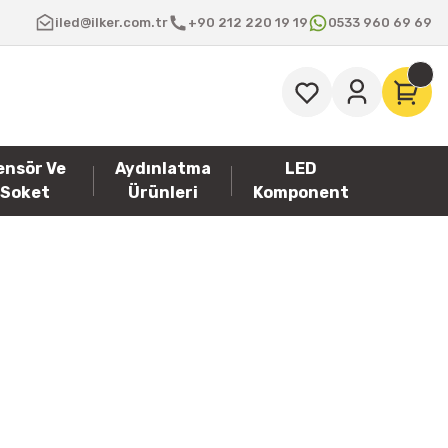
iled@ilker.com.tr
+90 212 220 19 19
0533 960 69 69
ensör Ve
Aydınlatma
LED
Soket
Ürünleri
Komponent