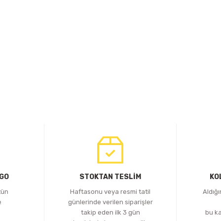
RGO
STOKTAN TESLİM
KO
tün
Haftasonu veya resmi tatil
Aldığ
e
günlerinde verilen siparişler
z
takip eden ilk 3 gün
bu k