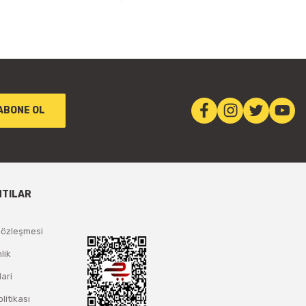
ABONE OL
NTILAR
Sözleşmesi
lik
lari
olitikası