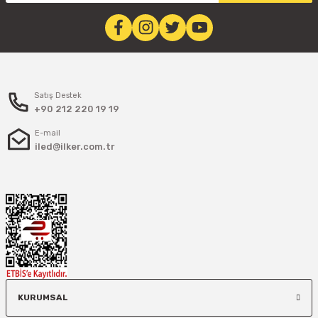
Satış Destek
+90 212 220 19 19
E-mail
iled@ilker.com.tr
KURUMSAL