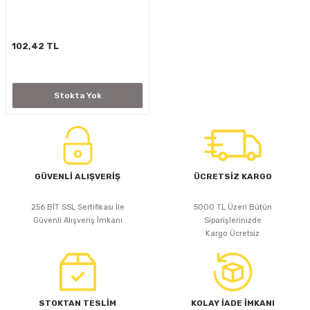
D
KONTROL ÜNİTESİ
A GÜÇ KAYNAĞI
5 mm FLUX LED
CXM-27(65W-110W)
102,42 TL
ED
LED MODÜL LED
ÜNİTESİ
F GÜÇ KAYNAĞI
CXM-32(140W-200W)
 LED
ED MODÜL LED
L KASA GÜÇ KAYNAĞI
Stokta Yok
 LED
M METAL KASA GÜÇ KAYNAĞI
GÜVENLİ ALIŞVERİŞ
ÜCRETSİZ KARGO
256 BİT SSL Sertifikası İle
5000 TL Üzeri Bütün
Güvenli Alışveriş İmkanı
Siparişlerinizde
Kargo Ücretsiz
STOKTAN TESLİM
KOLAY İADE İMKANI