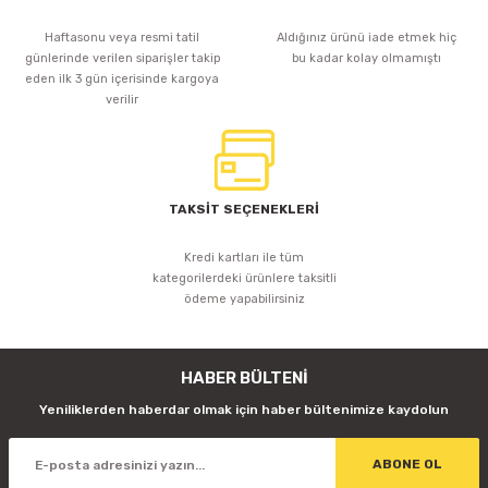
Haftasonu veya resmi tatil
Aldığınız ürünü iade etmek hiç
günlerinde verilen siparişler takip
bu kadar kolay olmamıştı
eden ilk 3 gün içerisinde kargoya
verilir
TAKSİT SEÇENEKLERİ
Kredi kartları ile tüm
kategorilerdeki ürünlere taksitli
ödeme yapabilirsiniz
HABER BÜLTENİ
Yeniliklerden haberdar olmak için haber bültenimize kaydolun
ABONE OL