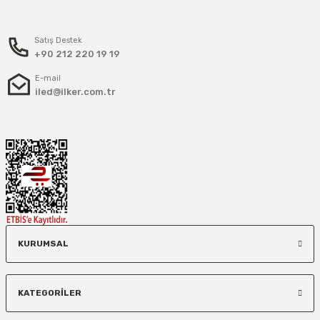
Satış Destek
+90 212 220 19 19
E-mail
iled@ilker.com.tr
KURUMSAL
KATEGORİLER