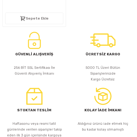
D
KONTROL ÜNİTESİ
A GÜÇ KAYNAĞI
5 mm FLUX LED
CXM-27(65W-110W)
Sepete Ekle
ED
LED MODÜL LED
ÜNİTESİ
F GÜÇ KAYNAĞI
CXM-32(140W-200W)
 LED
ED MODÜL LED
L KASA GÜÇ KAYNAĞI
 LED
M METAL KASA GÜÇ KAYNAĞI
GÜVENLİ ALIŞVERİŞ
ÜCRETSİZ KARGO
256 BİT SSL Sertifikası İle
5000 TL Üzeri Bütün
Güvenli Alışveriş İmkanı
Siparişlerinizde
Kargo Ücretsiz
STOKTAN TESLİM
KOLAY İADE İMKANI
Haftasonu veya resmi tatil
Aldığınız ürünü iade etmek hiç
günlerinde verilen siparişler takip
bu kadar kolay olmamıştı
eden ilk 3 gün içerisinde kargoya