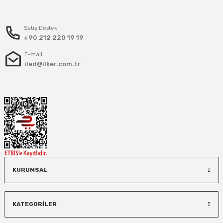
Satış Destek
+90 212 220 19 19
E-mail
iled@ilker.com.tr
KURUMSAL
KATEGORİLER