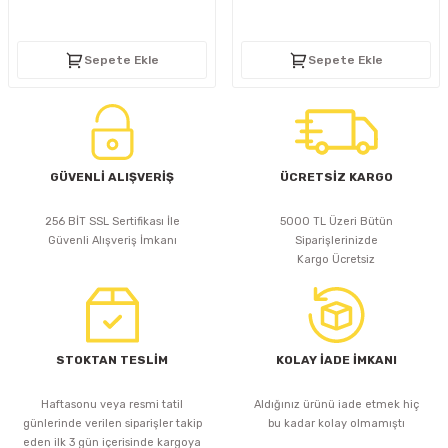
D
KONTROL ÜNİTESİ
A GÜÇ KAYNAĞI
5 mm FLUX LED
CXM-27(65W-110W)
Sepete Ekle
Sepete Ekle
ED
LED MODÜL LED
ÜNİTESİ
F GÜÇ KAYNAĞI
CXM-32(140W-200W)
 LED
ED MODÜL LED
L KASA GÜÇ KAYNAĞI
 LED
M METAL KASA GÜÇ KAYNAĞI
GÜVENLİ ALIŞVERİŞ
ÜCRETSİZ KARGO
256 BİT SSL Sertifikası İle
5000 TL Üzeri Bütün
Güvenli Alışveriş İmkanı
Siparişlerinizde
Kargo Ücretsiz
STOKTAN TESLİM
KOLAY İADE İMKANI
Haftasonu veya resmi tatil
Aldığınız ürünü iade etmek hiç
günlerinde verilen siparişler takip
bu kadar kolay olmamıştı
eden ilk 3 gün içerisinde kargoya