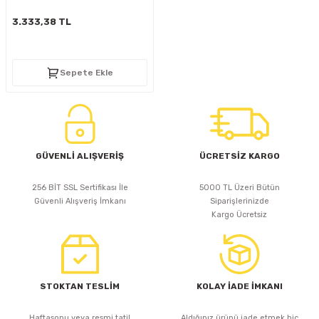
D
KONTROL ÜNİTESİ
A GÜÇ KAYNAĞI
5 mm FLUX LED
CXM-27(65W-110W)
3.333,38 TL
ED
LED MODÜL LED
ÜNİTESİ
F GÜÇ KAYNAĞI
CXM-32(140W-200W)
Sepete Ekle
 LED
ED MODÜL LED
L KASA GÜÇ KAYNAĞI
 LED
M METAL KASA GÜÇ KAYNAĞI
GÜVENLİ ALIŞVERİŞ
ÜCRETSİZ KARGO
256 BİT SSL Sertifikası İle
5000 TL Üzeri Bütün
Güvenli Alışveriş İmkanı
Siparişlerinizde
Kargo Ücretsiz
STOKTAN TESLİM
KOLAY İADE İMKANI
Haftasonu veya resmi tatil
Aldığınız ürünü iade etmek hiç