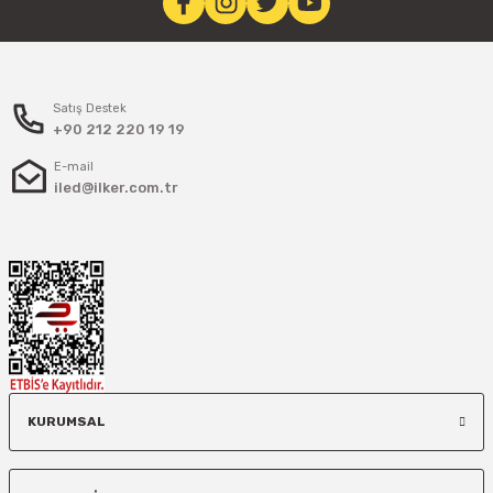
Satış Destek
+90 212 220 19 19
E-mail
iled@ilker.com.tr
KURUMSAL