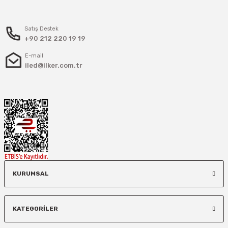
Satış Destek
+90 212 220 19 19
E-mail
iled@ilker.com.tr
KURUMSAL
KATEGORİLER