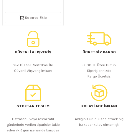
D
KONTROL ÜNİTESİ
A GÜÇ KAYNAĞI
5 mm FLUX LED
CXM-27(65W-110W)
Sepete Ekle
ED
LED MODÜL LED
ÜNİTESİ
F GÜÇ KAYNAĞI
CXM-32(140W-200W)
 LED
ED MODÜL LED
L KASA GÜÇ KAYNAĞI
 LED
M METAL KASA GÜÇ KAYNAĞI
GÜVENLİ ALIŞVERİŞ
ÜCRETSİZ KARGO
256 BİT SSL Sertifikası İle
5000 TL Üzeri Bütün
Güvenli Alışveriş İmkanı
Siparişlerinizde
Kargo Ücretsiz
STOKTAN TESLİM
KOLAY İADE İMKANI
Haftasonu veya resmi tatil
Aldığınız ürünü iade etmek hiç
günlerinde verilen siparişler takip
bu kadar kolay olmamıştı
eden ilk 3 gün içerisinde kargoya