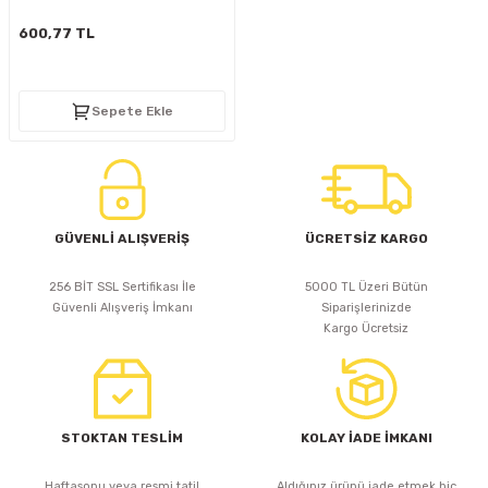
D
KONTROL ÜNİTESİ
A GÜÇ KAYNAĞI
5 mm FLUX LED
CXM-27(65W-110W)
600,77 TL
ED
LED MODÜL LED
ÜNİTESİ
F GÜÇ KAYNAĞI
CXM-32(140W-200W)
Sepete Ekle
 LED
ED MODÜL LED
L KASA GÜÇ KAYNAĞI
 LED
M METAL KASA GÜÇ KAYNAĞI
GÜVENLİ ALIŞVERİŞ
ÜCRETSİZ KARGO
256 BİT SSL Sertifikası İle
5000 TL Üzeri Bütün
Güvenli Alışveriş İmkanı
Siparişlerinizde
Kargo Ücretsiz
STOKTAN TESLİM
KOLAY İADE İMKANI
Haftasonu veya resmi tatil
Aldığınız ürünü iade etmek hiç