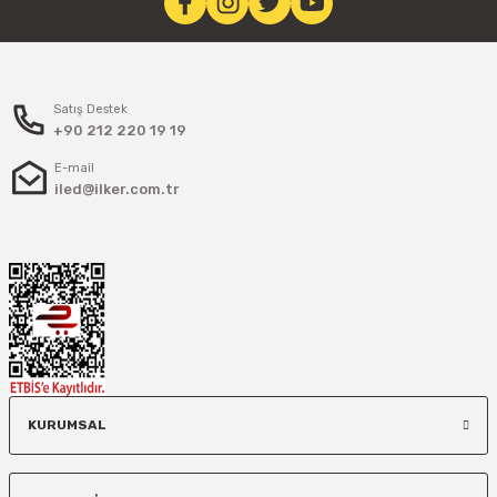
Satış Destek
+90 212 220 19 19
E-mail
iled@ilker.com.tr
KURUMSAL