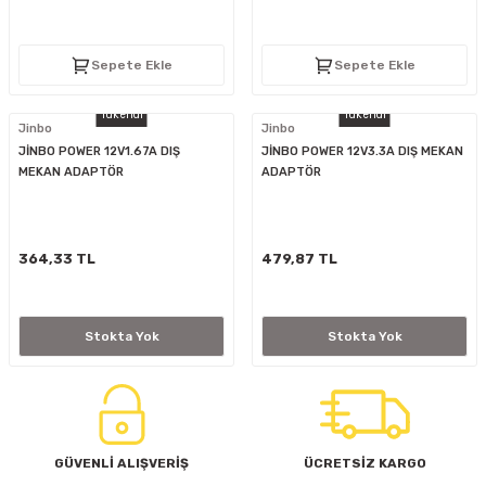
D
KONTROL ÜNİTESİ
A GÜÇ KAYNAĞI
5 mm FLUX LED
CXM-27(65W-110W)
Sepete Ekle
Sepete Ekle
ED
LED MODÜL LED
ÜNİTESİ
F GÜÇ KAYNAĞI
CXM-32(140W-200W)
Tükendi
Tükendi
Jinbo
Jinbo
 LED
ED MODÜL LED
L KASA GÜÇ KAYNAĞI
JİNBO POWER 12V1.67A DIŞ
JİNBO POWER 12V3.3A DIŞ MEKAN
MEKAN ADAPTÖR
ADAPTÖR
 LED
M METAL KASA GÜÇ KAYNAĞI
364,33 TL
479,87 TL
Stokta Yok
Stokta Yok
GÜVENLİ ALIŞVERİŞ
ÜCRETSİZ KARGO