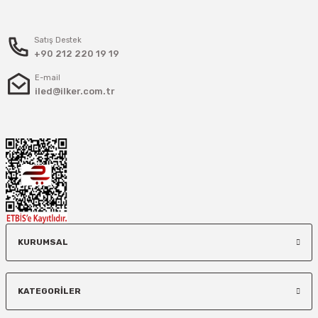
Satış Destek
+90 212 220 19 19
E-mail
iled@ilker.com.tr
KURUMSAL
KATEGORİLER