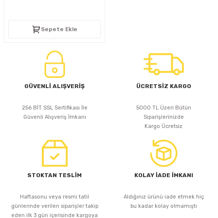
D
KONTROL ÜNİTESİ
A GÜÇ KAYNAĞI
5 mm FLUX LED
CXM-27(65W-110W)
Sepete Ekle
ED
LED MODÜL LED
ÜNİTESİ
F GÜÇ KAYNAĞI
CXM-32(140W-200W)
 LED
ED MODÜL LED
L KASA GÜÇ KAYNAĞI
 LED
M METAL KASA GÜÇ KAYNAĞI
GÜVENLİ ALIŞVERİŞ
ÜCRETSİZ KARGO
256 BİT SSL Sertifikası İle
5000 TL Üzeri Bütün
Güvenli Alışveriş İmkanı
Siparişlerinizde
Kargo Ücretsiz
STOKTAN TESLİM
KOLAY İADE İMKANI
Haftasonu veya resmi tatil
Aldığınız ürünü iade etmek hiç
günlerinde verilen siparişler takip
bu kadar kolay olmamıştı
eden ilk 3 gün içerisinde kargoya