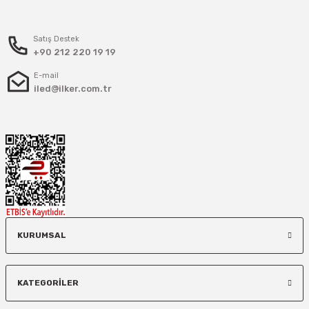
Satış Destek
+90 212 220 19 19
E-mail
iled@ilker.com.tr
KURUMSAL
KATEGORİLER