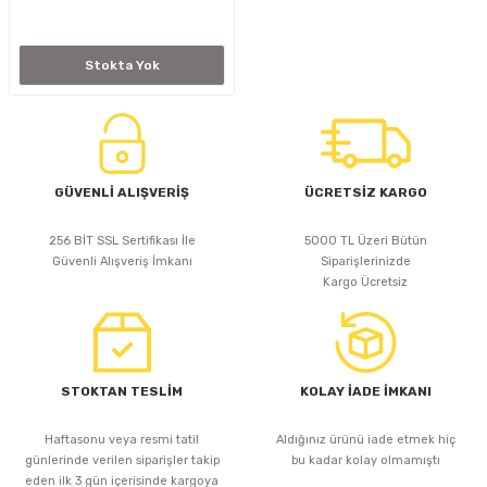
D
KONTROL ÜNİTESİ
A GÜÇ KAYNAĞI
5 mm FLUX LED
CXM-27(65W-110W)
Stokta Yok
ED
LED MODÜL LED
ÜNİTESİ
F GÜÇ KAYNAĞI
CXM-32(140W-200W)
 LED
ED MODÜL LED
L KASA GÜÇ KAYNAĞI
 LED
M METAL KASA GÜÇ KAYNAĞI
GÜVENLİ ALIŞVERİŞ
ÜCRETSİZ KARGO
256 BİT SSL Sertifikası İle
5000 TL Üzeri Bütün
Güvenli Alışveriş İmkanı
Siparişlerinizde
Kargo Ücretsiz
STOKTAN TESLİM
KOLAY İADE İMKANI
Haftasonu veya resmi tatil
Aldığınız ürünü iade etmek hiç
günlerinde verilen siparişler takip
bu kadar kolay olmamıştı
eden ilk 3 gün içerisinde kargoya