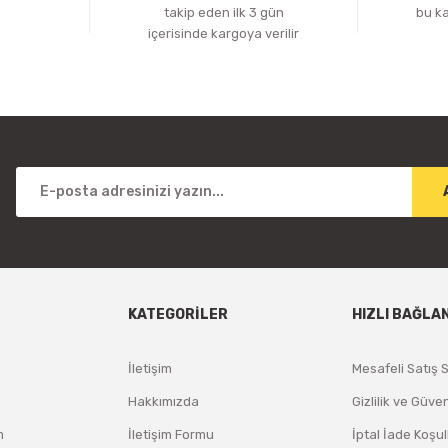
z
takip eden ilk 3 gün
bu k
içerisinde kargoya verilir
KATEGORİLER
HIZLI BAĞLA
İletişim
Mesafeli Satış 
Hakkımızda
Gizlilik ve Güven
m
İletişim Formu
İptal İade Koşul