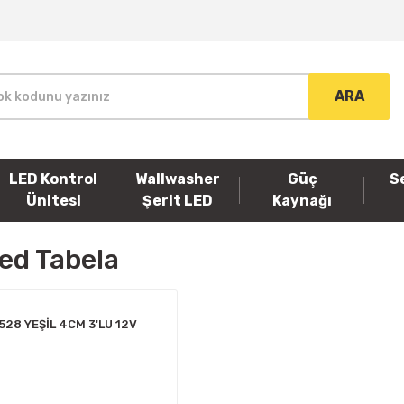
ARA
LED Kontrol
Wallwasher
Güç
S
Ünitesi
Şerit LED
Kaynağı
ed Tabela
528 YEŞİL 4CM 3'LU 12V