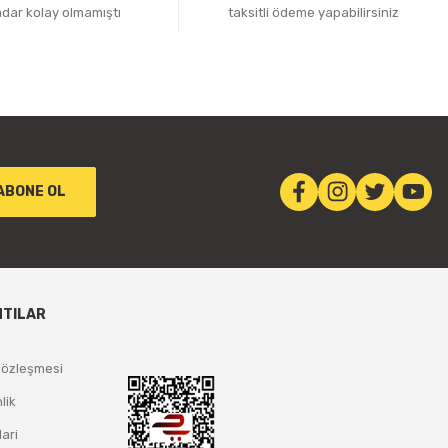
adar kolay olmamıştı
taksitli ödeme yapabilirsiniz
ABONE OL
NTILAR
Sözleşmesi
lik
lari