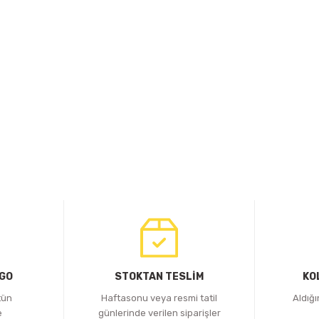
RGO
STOKTAN TESLİM
KO
tün
Haftasonu veya resmi tatil
Aldığ
e
günlerinde verilen siparişler