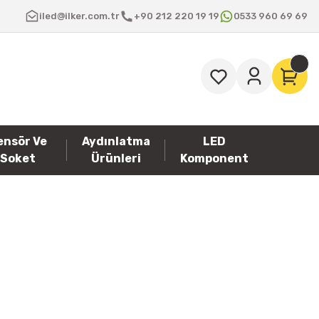
iled@ilker.com.tr
+90 212 220 19 19
0533 960 69 69
ensör Ve
Aydınlatma
LED
Soket
Ürünleri
Komponent