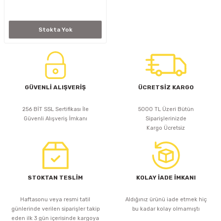
D
KONTROL ÜNİTESİ
A GÜÇ KAYNAĞI
5 mm FLUX LED
CXM-27(65W-110W)
Stokta Yok
ED
LED MODÜL LED
ÜNİTESİ
F GÜÇ KAYNAĞI
CXM-32(140W-200W)
 LED
ED MODÜL LED
L KASA GÜÇ KAYNAĞI
 LED
M METAL KASA GÜÇ KAYNAĞI
GÜVENLİ ALIŞVERİŞ
ÜCRETSİZ KARGO
256 BİT SSL Sertifikası İle
5000 TL Üzeri Bütün
Güvenli Alışveriş İmkanı
Siparişlerinizde
Kargo Ücretsiz
STOKTAN TESLİM
KOLAY İADE İMKANI
Haftasonu veya resmi tatil
Aldığınız ürünü iade etmek hiç
günlerinde verilen siparişler takip
bu kadar kolay olmamıştı
eden ilk 3 gün içerisinde kargoya