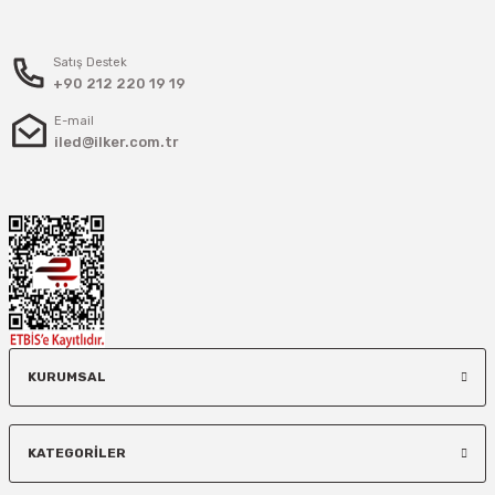
Satış Destek
+90 212 220 19 19
E-mail
iled@ilker.com.tr
KURUMSAL
KATEGORİLER