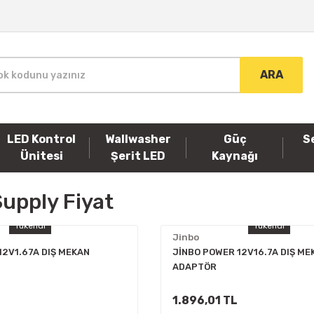
ARA
LED Kontrol
Wallwasher
Güç
S
Ünitesi
Şerit LED
Kaynağı
upply Fiyat
Tükendi
Tükendi
Jinbo
12V1.67A DIŞ MEKAN
JİNBO POWER 12V16.7A DIŞ ME
ADAPTÖR
1.896,01 TL