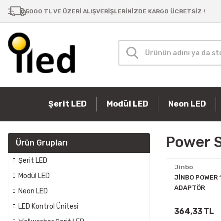
Samsung Bar LED
Şerit LED
Masa Lambaları
P10 Paneller
Güç Kaynakları
Modül LED
5000 TL VE ÜZERİ ALIŞVERİŞLERİNİZDE KARGO ÜCRETSİZ !
Şerit LED
Modül LED
Neon LED
Power S
Ürün Grupları
Şerit LED
Jinbo
Modül LED
JİNBO POWER 
ADAPTÖR
Neon LED
LED Kontrol Ünitesi
364,33 TL