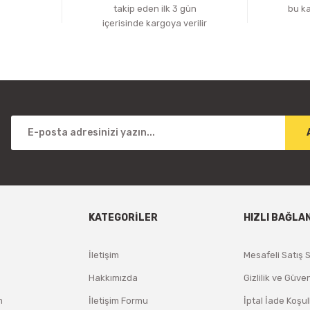
z
takip eden ilk 3 gün
bu k
içerisinde kargoya verilir
KATEGORİLER
HIZLI BAĞLA
İletişim
Mesafeli Satış 
Hakkımızda
Gizlilik ve Güven
m
İletişim Formu
İptal İade Koşul