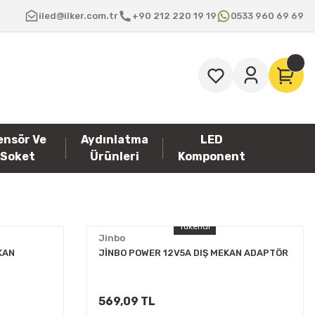
iled@ilker.com.tr
+90 212 220 19 19
0533 960 69 69
ensör Ve
Aydınlatma
LED
Soket
Ürünleri
Komponent
Tükendi
Jinbo
KAN
JİNBO POWER 12V5A DIŞ MEKAN ADAPTÖR
569,09 TL