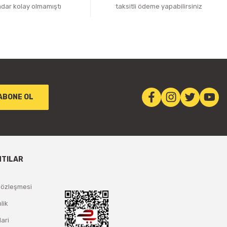
adar kolay olmamıştı
taksitli ödeme yapabilirsiniz
ABONE OL
NTILAR
Sözleşmesi
lik
lari