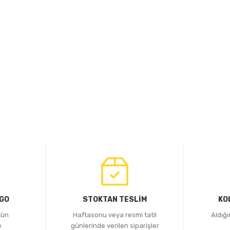
RGO
STOKTAN TESLİM
KO
tün
Haftasonu veya resmi tatil
Aldığ
e
günlerinde verilen siparişler