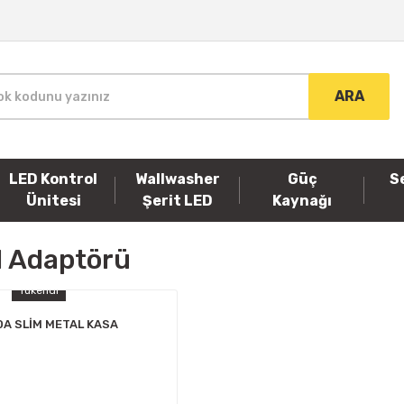
ARA
LED Kontrol
Wallwasher
Güç
S
Ünitesi
Şerit LED
Kaynağı
d Adaptörü
Tükendi
0A SLİM METAL KASA