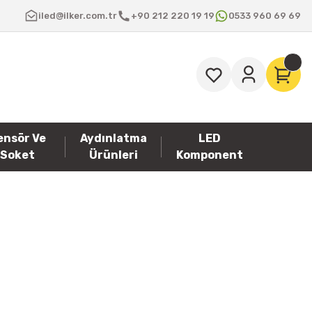
iled@ilker.com.tr
+90 212 220 19 19
0533 960 69 69
ensör Ve
Aydınlatma
LED
Soket
Ürünleri
Komponent