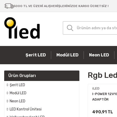
Samsung Bar LED
Şerit LED
Masa Lambaları
P10 Paneller
Güç Kaynakları
Modül LED
5000 TL VE ÜZERİ ALIŞVERİŞLERİNİZDE KARGO ÜCRETSİZ !
Şerit LED
Modül LED
Neon LED
Rgb Le
Ürün Grupları
Şerit LED
iLED
Modül LED
I-POWER 12V1
ADAPTÖR
Neon LED
LED Kontrol Ünitesi
490,91 TL