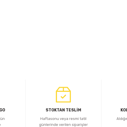
RGO
STOKTAN TESLİM
KO
tün
Haftasonu veya resmi tatil
Aldığ
e
günlerinde verilen siparişler