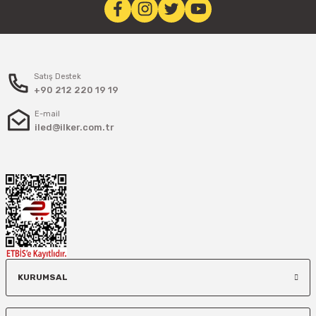
Satış Destek
+90 212 220 19 19
E-mail
iled@ilker.com.tr
KURUMSAL