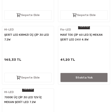
D
KONTROL ÜNİTESİ
A GÜÇ KAYNAĞI
5 mm FLUX LED
CXM-27(65W-110W)
Sepete Ekle
Sepete Ekle
ED
LED MODÜL LED
ÜNİTESİ
F GÜÇ KAYNAĞI
CXM-32(140W-200W)
Tükendi
HI-LED
Fio-LED
 LED
ED MODÜL LED
L KASA GÜÇ KAYNAĞI
ŞERİT LED KIRMIZI ÜÇ ÇİP 30 LED
MAVİ TEK ÇİP 60 LED İÇ MEKAN
7.2W
ŞERİT LED 24V 4.8W
 LED
M METAL KASA GÜÇ KAYNAĞI
145,33 TL
41,20 TL
Sepete Ekle
Stokta Yok
Tükendi
HI-LED
7000K ÜÇ ÇİP 30 LED 12V İÇ
MEKAN ŞERİT LED 7.2W