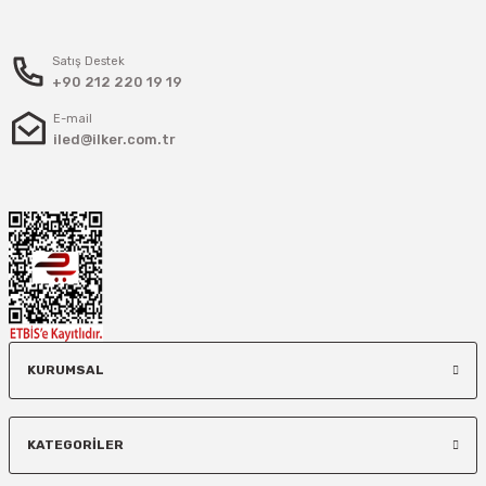
Satış Destek
+90 212 220 19 19
E-mail
iled@ilker.com.tr
KURUMSAL
KATEGORİLER