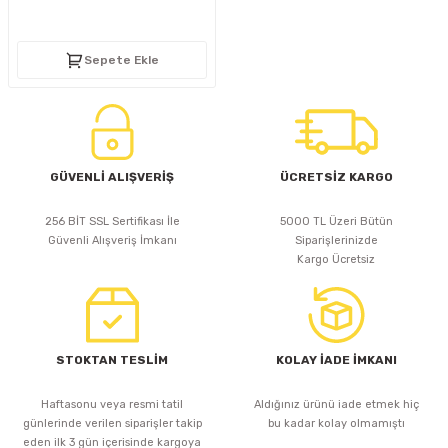
D
KONTROL ÜNİTESİ
A GÜÇ KAYNAĞI
5 mm FLUX LED
CXM-27(65W-110W)
Sepete Ekle
ED
LED MODÜL LED
ÜNİTESİ
F GÜÇ KAYNAĞI
CXM-32(140W-200W)
 LED
ED MODÜL LED
L KASA GÜÇ KAYNAĞI
 LED
M METAL KASA GÜÇ KAYNAĞI
GÜVENLİ ALIŞVERİŞ
ÜCRETSİZ KARGO
256 BİT SSL Sertifikası İle
5000 TL Üzeri Bütün
Güvenli Alışveriş İmkanı
Siparişlerinizde
Kargo Ücretsiz
STOKTAN TESLİM
KOLAY İADE İMKANI
Haftasonu veya resmi tatil
Aldığınız ürünü iade etmek hiç
günlerinde verilen siparişler takip
bu kadar kolay olmamıştı
eden ilk 3 gün içerisinde kargoya