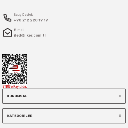
Satış Destek
+90 212 220 19 19
E-mail
iled@ilker.com.tr
KURUMSAL
KATEGORİLER