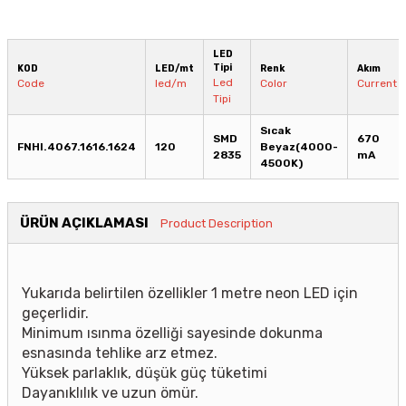
LED
Tipi
KOD
LED/mt
Renk
Akım
Led
Code
led/m
Color
Current
Tipi
Sıcak
SMD
670
FNHI.4067.1616.1624
120
Beyaz(4000-
2835
mA
4500K)
ÜRÜN AÇIKLAMASI
Product Description
Yukarıda belirtilen özellikler 1 metre neon LED için
geçerlidir.
Minimum ısınma özelliği sayesinde dokunma
esnasında tehlike arz etmez.
Yüksek parlaklık, düşük güç tüketimi
Dayanıklılık ve uzun ömür.