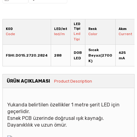
LED
Tipi
KOD
LED/mt
Renk
Akım
Led
Code
led/m
Color
Current
Tipi
Sıcak
DOB
625
FSHI.D015.2720.2824
288
Beyaz(2700
LED
mA
K)
ÜRÜN AÇIKLAMASI
Product Description
Yukarıda belirtilen özellikler 1 metre şerit LED için
geçerlidir.
Esnek PCB üzerinde doğrusal ışık kaynağı.
Dayanıklılık ve uzun ömür.