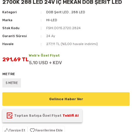
2700K 288 LED 24V İÇ MEKAN DOB ŞERİT LED
D
KONTROL ÜNİTESİ
A GÜÇ KAYNAĞI
5 mm FLUX LED
CXM-27(65W-110W)
Kategori
DOB Şerit LED
,
288 LED
Marka
HI-LED
ED
LED MODÜL LED
ÜNİTESİ
F GÜÇ KAYNAĞI
CXM-32(140W-200W)
Stok Kodu
FSHI.D015.2720.2824
 LED
ED MODÜL LED
L KASA GÜÇ KAYNAĞI
Garanti Süresi
24 Ay
Havale
277,11 TL (%5,00 havale indirimi)
 LED
M METAL KASA GÜÇ KAYNAĞI
Web’e Özel Fiyat
291,69 TL
5,10 USD + KDV
METRE
5 METRE
Gelince Haber Ver
Toptan Satışa Özel Fiyat
Teklifi Al
Tavsiye Et