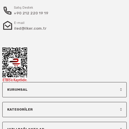
Satış Destek
+90 212 220 19 19
E-mail
iled@ilker.com.tr
KURUMSAL
KATEGORİLER