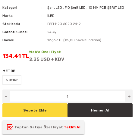
D
KONTROL ÜNİTESİ
A GÜÇ KAYNAĞI
5 mm FLUX LED
CXM-27(65W-110W)
Kategori
Şerit LED
,
FİO Şerit LED
,
10 MM PCB ŞERİT LED
Marka
iLED
ED
LED MODÜL LED
ÜNİTESİ
F GÜÇ KAYNAĞI
CXM-32(140W-200W)
Stok Kodu
FSFI.1120.6020.2412
Garanti Süresi
24 Ay
 LED
ED MODÜL LED
L KASA GÜÇ KAYNAĞI
Havale
127,69 TL (%5,00 havale indirimi)
 LED
M METAL KASA GÜÇ KAYNAĞI
Web’e Özel Fiyat
134,41 TL
2,35 USD + KDV
METRE
5 METRE
Sepete Ekle
Hemen Al
Toptan Satışa Özel Fiyat
Teklifi Al