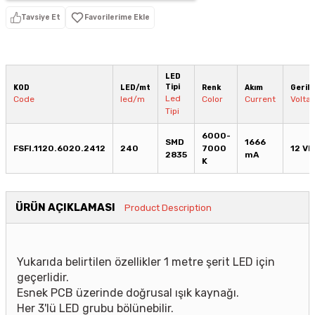
Tavsiye Et
LED
Tipi
KOD
LED/mt
Renk
Akım
Gerili
Led
Code
led/m
Color
Current
Volta
Tipi
6000-
SMD
1666
FSFI.1120.6020.2412
240
7000
12 V
2835
mA
K
ÜRÜN AÇIKLAMASI
Product Description
Yukarıda belirtilen özellikler 1 metre şerit LED için
geçerlidir.
Esnek PCB üzerinde doğrusal ışık kaynağı.
Her 3'lü LED grubu bölünebilir.