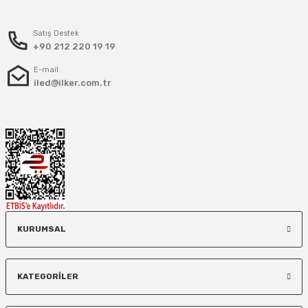
Satış Destek
+90 212 220 19 19
E-mail
iled@ilker.com.tr
KURUMSAL
KATEGORİLER