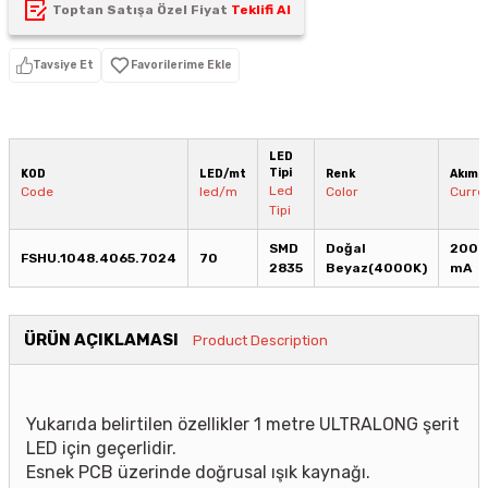
Toptan Satışa Özel Fiyat
Teklifi Al
Tavsiye Et
LED
Tipi
KOD
LED/mt
Renk
Akım
Led
Code
led/m
Color
Curre
Tipi
SMD
Doğal
200
FSHU.1048.4065.7024
70
2835
Beyaz(4000K)
mA
ÜRÜN AÇIKLAMASI
Product Description
Yukarıda belirtilen özellikler 1 metre ULTRALONG şerit
LED için geçerlidir.
Esnek PCB üzerinde doğrusal ışık kaynağı.