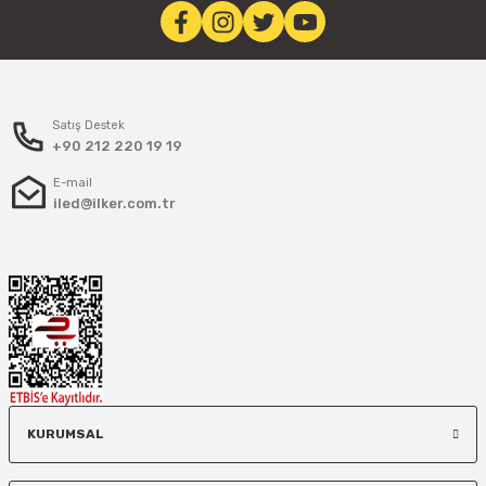
Satış Destek
+90 212 220 19 19
E-mail
iled@ilker.com.tr
KURUMSAL