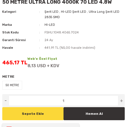
50 METRE ULTRA LONG 4000K 70 LED 4.8W
D
KONTROL ÜNİTESİ
A GÜÇ KAYNAĞI
5 mm FLUX LED
CXM-27(65W-110W)
Kategori
Şerit LED
,
HI-LED Şerit LED
,
Ultra Long Şerit LED
2835 SMD
ED
LED MODÜL LED
ÜNİTESİ
F GÜÇ KAYNAĞI
CXM-32(140W-200W)
Marka
HI-LED
Stok Kodu
FSHU.1048.4065.7024
 LED
ED MODÜL LED
L KASA GÜÇ KAYNAĞI
Garanti Süresi
24 Ay
Havale
441,91 TL (%5,00 havale indirimi)
 LED
M METAL KASA GÜÇ KAYNAĞI
Web’e Özel Fiyat
465,17 TL
8,13 USD + KDV
METRE
50 METRE
Sepete Ekle
Hemen Al