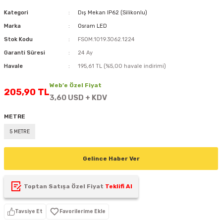
D
KONTROL ÜNİTESİ
A GÜÇ KAYNAĞI
5 mm FLUX LED
CXM-27(65W-110W)
Kategori
Dış Mekan IP62 (Silikonlu)
Marka
Osram LED
ED
LED MODÜL LED
ÜNİTESİ
F GÜÇ KAYNAĞI
CXM-32(140W-200W)
Stok Kodu
FSOM.1019.3062.1224
Garanti Süresi
24 Ay
 LED
ED MODÜL LED
L KASA GÜÇ KAYNAĞI
Havale
195,61 TL (%5,00 havale indirimi)
 LED
M METAL KASA GÜÇ KAYNAĞI
Web’e Özel Fiyat
205,90 TL
3,60 USD + KDV
METRE
5 METRE
Gelince Haber Ver
Toptan Satışa Özel Fiyat
Teklifi Al
Tavsiye Et