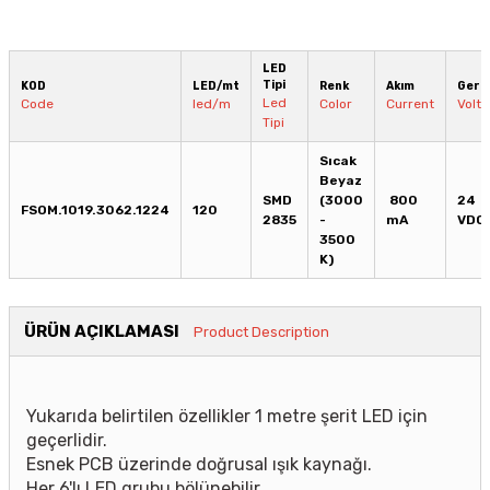
LED
Tipi
KOD
LED/mt
Renk
Akım
Geril
Led
Code
led/m
Color
Current
Volt
Tipi
Sıcak
Beyaz
SMD
(3000
800
24
FSOM.1019.3062.1224
120
2835
-
mA
VDC
3500
K)
ÜRÜN AÇIKLAMASI
Product Description
Yukarıda belirtilen özellikler 1 metre şerit LED için
geçerlidir.
Esnek PCB üzerinde doğrusal ışık kaynağı.
Her 6'lı LED grubu bölünebilir.