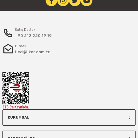
Satış Destek
+90 212 220 19 19
E-mail
iled@ilker.com.tr
KURUMSAL