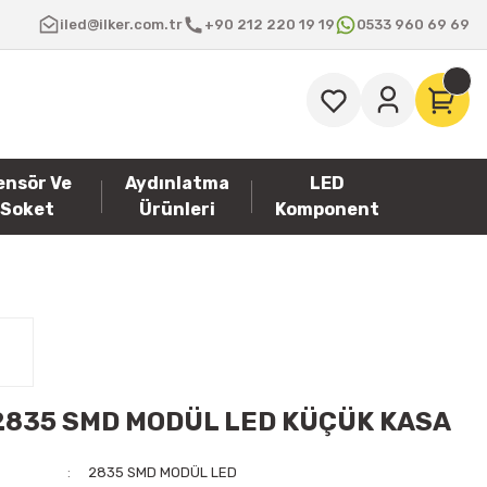
iled@ilker.com.tr
+90 212 220 19 19
0533 960 69 69
ensör Ve
Aydınlatma
LED
Soket
Ürünleri
Komponent
2835 SMD MODÜL LED KÜÇÜK KASA
2835 SMD MODÜL LED