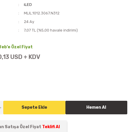
iLED
MLIL.1012.3067.N312
i
24 Ay
7,07 TL (%5,00 havale indirimi)
Web’e Özel Fiyat
0,13 USD + KDV
Sepete Ekle
Hemen Al
n Satışa Özel Fiyat
Teklifi Al