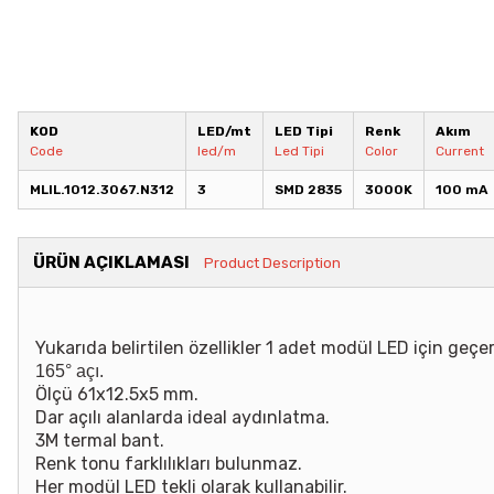
KOD
LED/mt
LED Tipi
Renk
Akım
Code
led/m
Led Tipi
Color
Current
MLIL.1012.3067.N312
3
SMD 2835
3000K
100 mA
ÜRÜN AÇIKLAMASI
Product Description
Yukarıda belirtilen özellikler 1 adet modül LED için geçerl
165° açı.
Ölçü 61x12.5x5 mm.
Dar açılı alanlarda ideal aydınlatma.
3M termal bant.
Renk tonu farklılıkları bulunmaz.
Her modül LED tekli olarak kullanabilir.