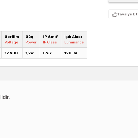
Tavsiye Et
Gerilim
Güç
IP Sınıf
Işık Akısı
Voltage
Power
IP Class
Luminance
12 VDC
1,2W
IP67
120 lm
idir.