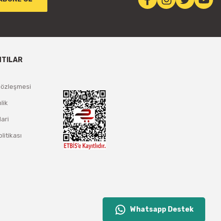
NTILAR
Sözleşmesi
lik
lari
olitikası
Whatsapp Destek