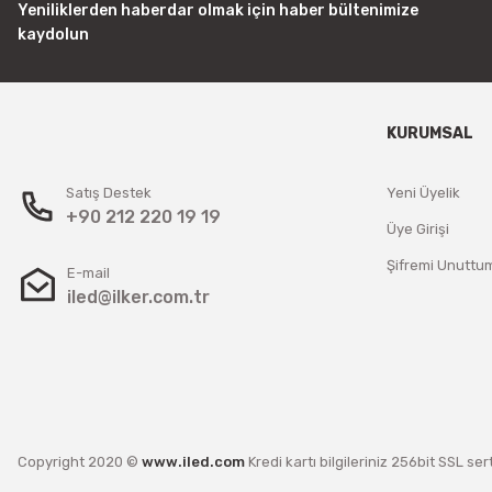
Yeniliklerden haberdar olmak için haber bültenimize
kaydolun
KURUMSAL
Satış Destek
Yeni Üyelik
+90 212 220 19 19
Üye Girişi
Şifremi Unuttu
E-mail
iled@ilker.com.tr
Copyright 2020 ©
www.iled.com
Kredi kartı bilgileriniz 256bit SSL ser