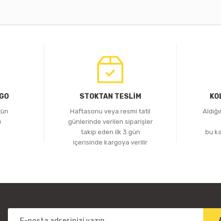
RGO
STOKTAN TESLİM
KO
tün
Haftasonu veya resmi tatil
Aldığ
e
günlerinde verilen siparişler
z
takip eden ilk 3 gün
bu k
içerisinde kargoya verilir