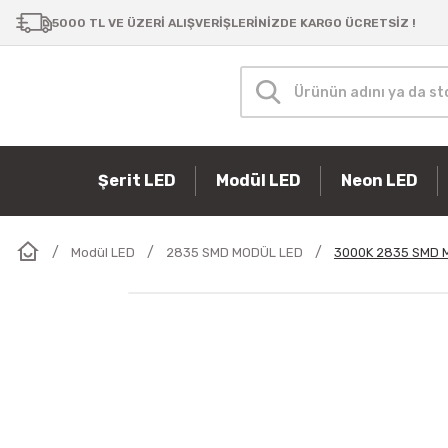
5000 TL VE ÜZERİ ALIŞVERİŞLERİNİZDE KARGO ÜCRETSİZ !
Şerit LED
Modül LED
Neon LED
Modül LED
2835 SMD MODÜL LED
3000K 2835 SMD 