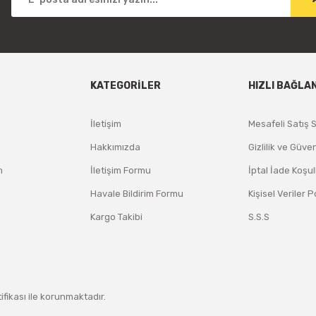
KATEGORİLER
HIZLI BAĞLA
İletişim
Mesafeli Satış 
Hakkımızda
Gizlilik ve Güven
m
İletişim Formu
İptal İade Koşul
Havale Bildirim Formu
Kişisel Veriler P
Kargo Takibi
S.S.S
tifikası ile korunmaktadır.