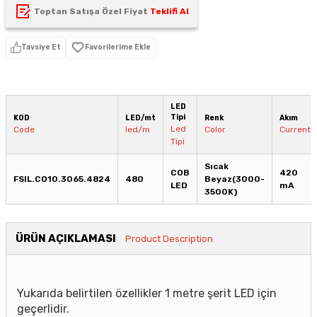
Toptan Satışa Özel Fiyat
Teklifi Al
Tavsiye Et
LED
Tipi
KOD
LED/mt
Renk
Akım
Led
Code
led/m
Color
Current
Tipi
Sıcak
COB
420
FSIL.CO10.3065.4824
480
Beyaz(3000-
LED
mA
3500K)
ÜRÜN AÇIKLAMASI
Product Description
Yukarıda belirtilen özellikler 1 metre şerit LED için
geçerlidir.