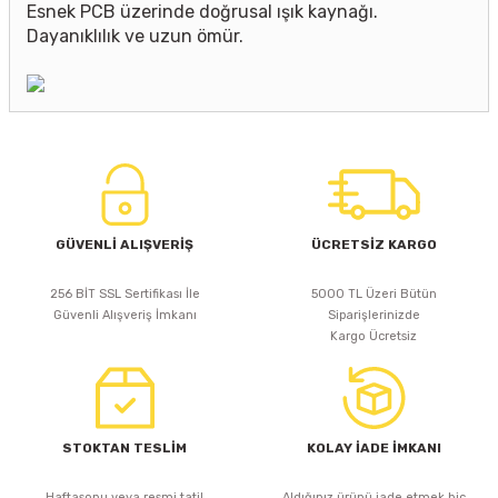
Esnek PCB üzerinde doğrusal ışık kaynağı.
Dayanıklılık ve uzun ömür.
GÜVENLİ ALIŞVERİŞ
ÜCRETSİZ KARGO
256 BİT SSL Sertifikası İle
5000 TL Üzeri Bütün
Güvenli Alışveriş İmkanı
Siparişlerinizde
Kargo Ücretsiz
STOKTAN TESLİM
KOLAY İADE İMKANI
Haftasonu veya resmi tatil
Aldığınız ürünü iade etmek hiç