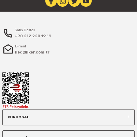
Satış Destek
+90 212 220 19 19
E-mail
iled@ilker.com.tr
KURUMSAL