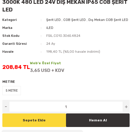
3000K 480 LED 24V DIŞ MEKAN IP65 COB ŞERİT
D
KONTROL ÜNİTESİ
A GÜÇ KAYNAĞI
5 mm FLUX LED
CXM-27(65W-110W)
LED
Kategori
Şerit LED
,
COB Şerit LED
,
Dış Mekan COB Şerit LED
ED
LED MODÜL LED
ÜNİTESİ
F GÜÇ KAYNAĞI
CXM-32(140W-200W)
Marka
iLED
 LED
ED MODÜL LED
L KASA GÜÇ KAYNAĞI
Stok Kodu
FSIL.CO10.3065.4824
Garanti Süresi
24 Ay
 LED
M METAL KASA GÜÇ KAYNAĞI
Havale
198,40 TL (%5,00 havale indirimi)
Web’e Özel Fiyat
208,84 TL
3,65 USD + KDV
METRE
5 METRE
Sepete Ekle
Hemen Al