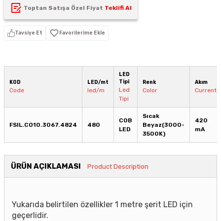
Toptan Satışa Özel Fiyat
Teklifi Al
Tavsiye Et
LED
Tipi
KOD
LED/mt
Renk
Akım
Led
Code
led/m
Color
Current
Tipi
Sıcak
COB
420
FSIL.CO10.3067.4824
480
Beyaz(3000-
LED
mA
3500K)
ÜRÜN AÇIKLAMASI
Product Description
Yukarıda belirtilen özellikler 1 metre şerit LED için
geçerlidir.