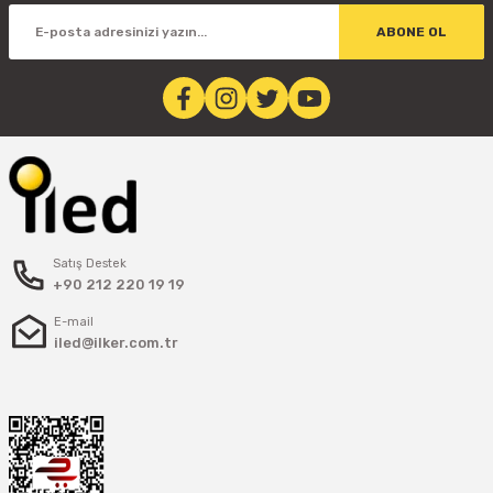
ABONE OL
Satış Destek
+90 212 220 19 19
E-mail
iled@ilker.com.tr