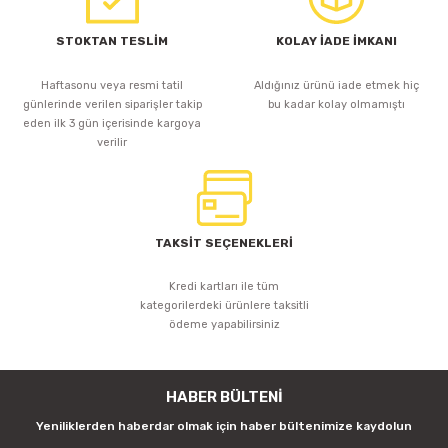
STOKTAN TESLİM
KOLAY İADE İMKANI
Haftasonu veya resmi tatil
Aldığınız ürünü iade etmek hiç
günlerinde verilen siparişler takip
bu kadar kolay olmamıştı
eden ilk 3 gün içerisinde kargoya
verilir
TAKSİT SEÇENEKLERİ
Kredi kartları ile tüm
kategorilerdeki ürünlere taksitli
ödeme yapabilirsiniz
HABER BÜLTENİ
Yeniliklerden haberdar olmak için haber bültenimize kaydolun