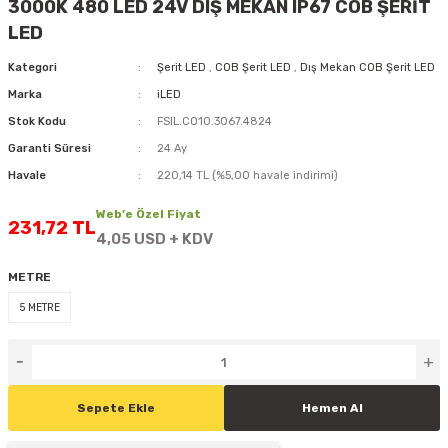
3000K 480 LED 24V DIŞ MEKAN IP67 COB ŞERİT
D
KONTROL ÜNİTESİ
A GÜÇ KAYNAĞI
5 mm FLUX LED
CXM-27(65W-110W)
LED
Kategori
Şerit LED
,
COB Şerit LED
,
Dış Mekan COB Şerit LED
ED
LED MODÜL LED
ÜNİTESİ
F GÜÇ KAYNAĞI
CXM-32(140W-200W)
Marka
iLED
 LED
ED MODÜL LED
L KASA GÜÇ KAYNAĞI
Stok Kodu
FSIL.CO10.3067.4824
Garanti Süresi
24 Ay
 LED
M METAL KASA GÜÇ KAYNAĞI
Havale
220,14 TL (%5,00 havale indirimi)
Web’e Özel Fiyat
231,72 TL
4,05 USD + KDV
METRE
5 METRE
Sepete Ekle
Hemen Al