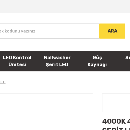
ARA
LED Kontrol
Wallwasher
Güç
S
Ünitesi
Şerit LED
Kaynağı
LED
4000K 