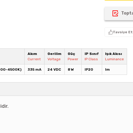
Topta
Tavsiye Et
Akım
Gerilim
Güç
IP Sınıf
Işık Akısı
Current
Voltage
Power
IP Class
Luminance
000-4500K)
335 mA
24 VDC
8 W
IP20
lm
idir.