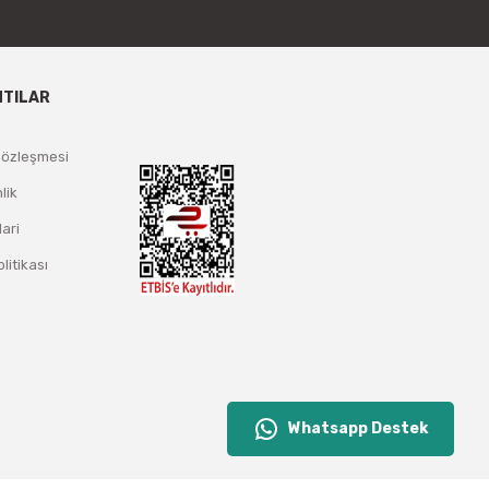
NTILAR
Sözleşmesi
lik
lari
olitikası
Whatsapp Destek