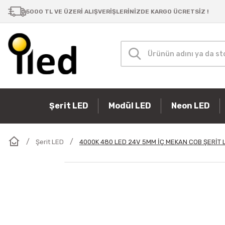
5000 TL VE ÜZERİ ALIŞVERİŞLERİNİZDE KARGO ÜCRETSİZ !
Şerit LED
Modül LED
Neon LED
Şerit LED
4000K 480 LED 24V 5MM İÇ MEKAN COB ŞERİT 