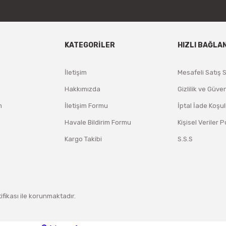
KATEGORİLER
HIZLI BAĞLA
İletişim
Mesafeli Satış 
Hakkımızda
Gizlilik ve Güven
m
İletişim Formu
İptal İade Koşul
Havale Bildirim Formu
Kişisel Veriler P
Kargo Takibi
S.S.S
tifikası ile korunmaktadır.