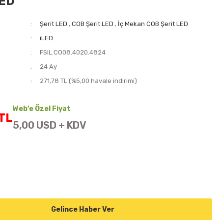
LED
Şerit LED
,
COB Şerit LED
,
İç Mekan COB Şerit LED
iLED
FSIL.CO08.4020.4824
i
24 Ay
271,78 TL (%5,00 havale indirimi)
Web’e Özel Fiyat
TL
5,00 USD + KDV
Gelince Haber Ver