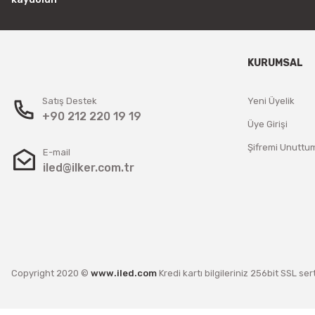
KURUMSAL
Satış Destek
Yeni Üyelik
+90 212 220 19 19
Üye Girişi
Şifremi Unuttu
E-mail
iled@ilker.com.tr
Copyright 2020 ©
www.iled.com
Kredi kartı bilgileriniz 256bit SSL ser