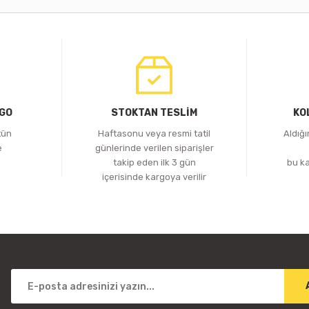
RGO
STOKTAN TESLİM
KO
tün
Haftasonu veya resmi tatil
Aldığ
e
günlerinde verilen siparişler
z
takip eden ilk 3 gün
bu k
içerisinde kargoya verilir