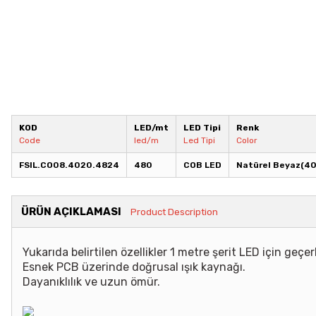
KOD
LED/mt
LED Tipi
Renk
Code
led/m
Led Tipi
Color
FSIL.CO08.4020.4824
480
COB LED
Natürel Beyaz(4
ÜRÜN AÇIKLAMASI
Product Description
Yukarıda belirtilen özellikler 1 metre şerit LED için geçerl
Esnek PCB üzerinde doğrusal ışık kaynağı.
Dayanıklılık ve uzun ömür.