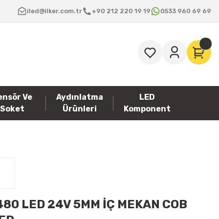
iled@ilker.com.tr
+90 212 220 19 19
0533 960 69 69
ensör Ve
Aydınlatma
LED
Soket
Ürünleri
Komponent
480 LED 24V 5MM İÇ MEKAN COB