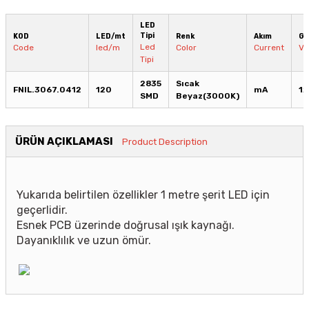
LED
Tipi
KOD
LED/mt
Renk
Akım
Ge
Led
Code
led/m
Color
Current
Vo
Tipi
2835
Sıcak
FNIL.3067.0412
120
mA
1
SMD
Beyaz(3000K)
ÜRÜN AÇIKLAMASI
Product Description
Yukarıda belirtilen özellikler 1 metre şerit LED için
geçerlidir.
Esnek PCB üzerinde doğrusal ışık kaynağı.
Dayanıklılık ve uzun ömür.