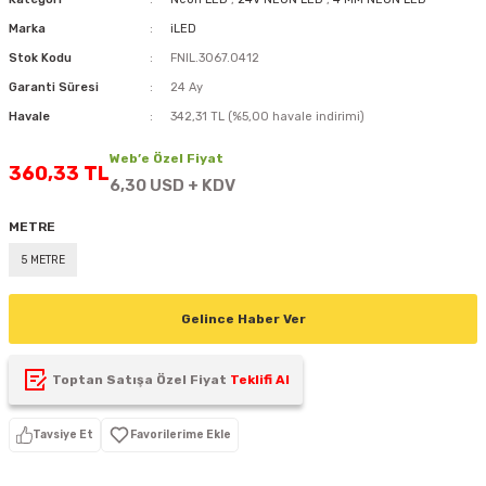
D
KONTROL ÜNİTESİ
A GÜÇ KAYNAĞI
5 mm FLUX LED
CXM-27(65W-110W)
Marka
iLED
Stok Kodu
FNIL.3067.0412
ED
LED MODÜL LED
ÜNİTESİ
F GÜÇ KAYNAĞI
CXM-32(140W-200W)
Garanti Süresi
24 Ay
Havale
342,31 TL (%5,00 havale indirimi)
 LED
ED MODÜL LED
L KASA GÜÇ KAYNAĞI
Web’e Özel Fiyat
360,33 TL
6,30 USD + KDV
 LED
M METAL KASA GÜÇ KAYNAĞI
METRE
5 METRE
Gelince Haber Ver
Toptan Satışa Özel Fiyat
Teklifi Al
Tavsiye Et