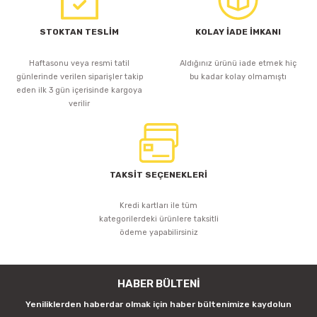
STOKTAN TESLİM
KOLAY İADE İMKANI
Haftasonu veya resmi tatil
Aldığınız ürünü iade etmek hiç
günlerinde verilen siparişler takip
bu kadar kolay olmamıştı
eden ilk 3 gün içerisinde kargoya
verilir
TAKSİT SEÇENEKLERİ
Kredi kartları ile tüm
kategorilerdeki ürünlere taksitli
ödeme yapabilirsiniz
HABER BÜLTENİ
Yeniliklerden haberdar olmak için haber bültenimize kaydolun