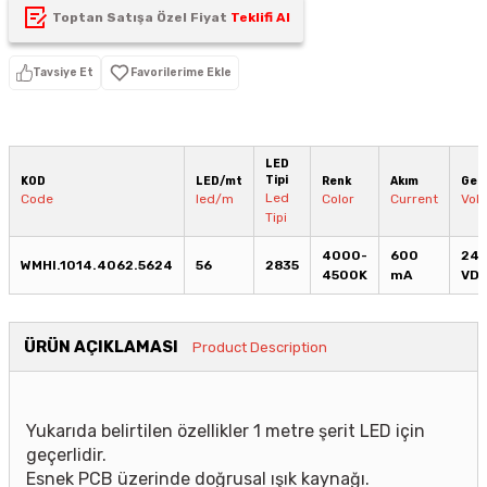
Toptan Satışa Özel Fiyat
Teklifi Al
Tavsiye Et
LED
Tipi
KOD
LED/mt
Renk
Akım
Geri
Led
Code
led/m
Color
Current
Vol
Tipi
4000-
600
24
WMHI.1014.4062.5624
56
2835
4500K
mA
VD
ÜRÜN AÇIKLAMASI
Product Description
Yukarıda belirtilen özellikler 1 metre şerit LED için
geçerlidir.
Esnek PCB üzerinde doğrusal ışık kaynağı.