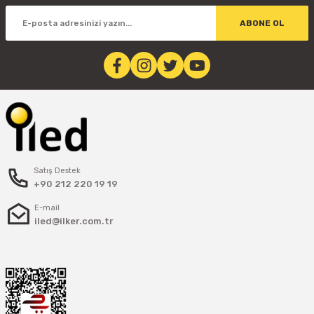
ABONE OL
Satış Destek
+90 212 220 19 19
E-mail
iled@ilker.com.tr