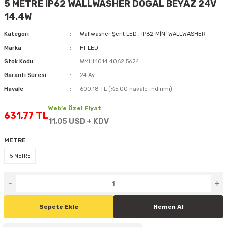
5 METRE IP62 WALLWASHER DOĞAL BEYAZ 24V
D
KONTROL ÜNİTESİ
A GÜÇ KAYNAĞI
5 mm FLUX LED
CXM-27(65W-110W)
14.4W
Kategori
Wallwasher Şerit LED
,
IP62 MİNİ WALLWASHER
ED
LED MODÜL LED
ÜNİTESİ
F GÜÇ KAYNAĞI
CXM-32(140W-200W)
Marka
HI-LED
 LED
ED MODÜL LED
L KASA GÜÇ KAYNAĞI
Stok Kodu
WMHI.1014.4062.5624
Garanti Süresi
24 Ay
 LED
M METAL KASA GÜÇ KAYNAĞI
Havale
600,18 TL (%5,00 havale indirimi)
Web’e Özel Fiyat
631,77 TL
11,05 USD + KDV
METRE
5 METRE
Sepete Ekle
Hemen Al