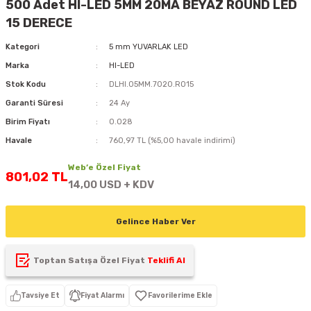
500 Adet HI-LED 5MM 20MA BEYAZ ROUND LED
D
KONTROL ÜNİTESİ
A GÜÇ KAYNAĞI
5 mm FLUX LED
CXM-27(65W-110W)
15 DERECE
Kategori
5 mm YUVARLAK LED
ED
LED MODÜL LED
ÜNİTESİ
F GÜÇ KAYNAĞI
CXM-32(140W-200W)
Marka
HI-LED
 LED
ED MODÜL LED
L KASA GÜÇ KAYNAĞI
Stok Kodu
DLHI.05MM.7020.RO15
Garanti Süresi
24 Ay
 LED
M METAL KASA GÜÇ KAYNAĞI
Birim Fiyatı
0.028
Havale
760,97 TL (%5,00 havale indirimi)
Web’e Özel Fiyat
801,02 TL
14,00 USD + KDV
Gelince Haber Ver
Toptan Satışa Özel Fiyat
Teklifi Al
Tavsiye Et
Fiyat Alarmı