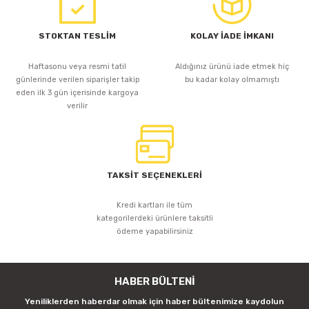
JİNBO POWER 12V12.5A SLİM DIŞ MEKAN ADAPTÖR
STOKTAN TESLİM
KOLAY İADE İMKANI
Haftasonu veya resmi tatil
Aldığınız ürünü iade etmek hiç
1.219,84 TL
günlerinde verilen siparişler takip
bu kadar kolay olmamıştı
eden ilk 3 gün içerisinde kargoya
verilir
Sepete Ekle
Tükendi
TAKSİT SEÇENEKLERİ
iLED
I-POWER 12V3A SLİM METAL KASA ADAPTÖR
Kredi kartları ile tüm
kategorilerdeki ürünlere taksitli
ödeme yapabilirsiniz
282,65 TL
HABER BÜLTENİ
Yeniliklerden haberdar olmak için haber bültenimize kaydolun