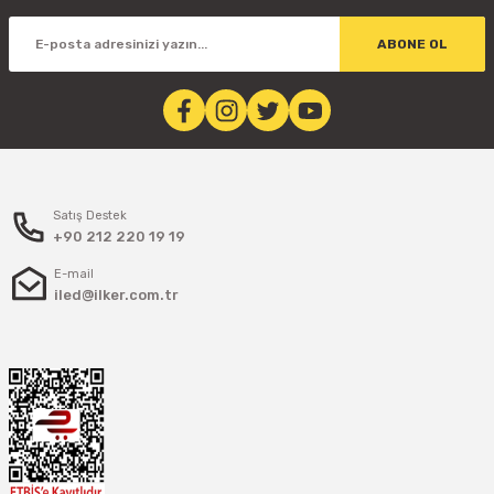
Stokta Yok
ABONE OL
Tükendi
Jinbo
JİNBO POWER 12V3.3A DIŞ MEKAN ADAPTÖR
Satış Destek
480,04 TL
+90 212 220 19 19
E-mail
iled@ilker.com.tr
Stokta Yok