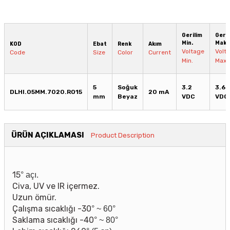
Gerilim
Geril
Min.
Maks
KOD
Ebat
Renk
Akım
Voltage
Volt
Code
Size
Color
Current
Min.
Max.
5
Soğuk
3.2
3.6
DLHI.05MM.7020.RO15
20 mA
mm
Beyaz
VDC
VDC
ÜRÜN AÇIKLAMASI
Product Description
15
° açı.
Civa, UV ve IR içermez.
Uzun ömür.
Çalışma sıcaklığı -30
°
~
60
°
Saklama sıcaklığı
-40
°
~
80
°