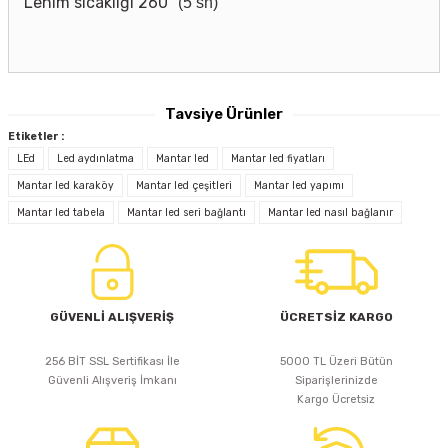
Lehim sıcaklığı 260
° (5 sn)
Tavsiye Ürünler
Etiketler :
LEd
Led aydınlatma
Mantar led
Mantar led fiyatları
iLED
I-POWER 5V20A SLİM METAL KASA ADAPTÖR
Mantar led karaköy
Mantar led çeşitleri
Mantar led yapımı
Mantar led tabela
Mantar led seri bağlantı
Mantar led nasıl bağlanır
617,36 TL
GÜVENLİ ALIŞVERİŞ
ÜCRETSİZ KARGO
Sepete Ekle
256 BİT SSL Sertifikası İle
5000 TL Üzeri Bütün
Güvenli Alışveriş İmkanı
Siparişlerinizde
Kargo Ücretsiz
Jinbo