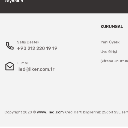
kaydolun
KURUMSAL
Satış Destek
Yeni Üyelik
+90 212 220 19 19
Üye Girişi
Şifremi Unuttu
E-mail
iled@ilker.com.tr
Copyright 2020 ©
www.iled.com
Kredi kartı bilgileriniz 256bit SSL ser