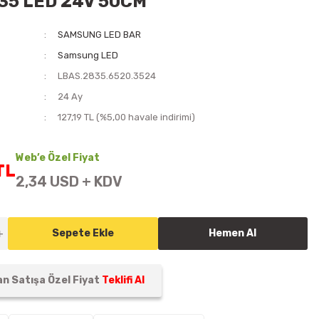
35 LED 24V 50CM
SAMSUNG LED BAR
Samsung LED
LBAS.2835.6520.3524
i
24 Ay
127,19 TL (%5,00 havale indirimi)
Web’e Özel Fiyat
TL
2,34 USD + KDV
Sepete Ekle
Hemen Al
n Satışa Özel Fiyat
Teklifi Al