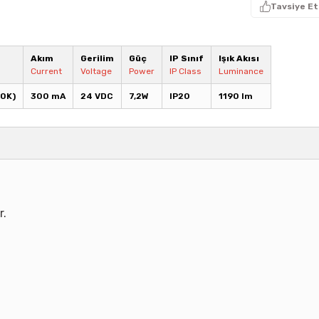
Tavsiye Et
Akım
Gerilim
Güç
IP Sınıf
Işık Akısı
Current
Voltage
Power
IP Class
Luminance
00K)
300 mA
24 VDC
7,2W
IP20
1190 lm
r.