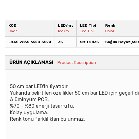
KOD
LED/mt
LED Tipi
Renk
Code
led/m
Led Tipi
Color
LBAS.2835.6520.3524
35
SMD 2835
Soğuk Beyaz(65
ÜRÜN AÇIKLAMASI
Product Description
50 cm bar LED'in fiyatıdır.
Yukarıda belirtilen özellikler 50 cm bar LED için geçerlidi
Alüminyum PCB.
%70 - %80 enerji tasarrufu.
Kolay uygulama.
Renk tonu farklılıkları bulunmaz.