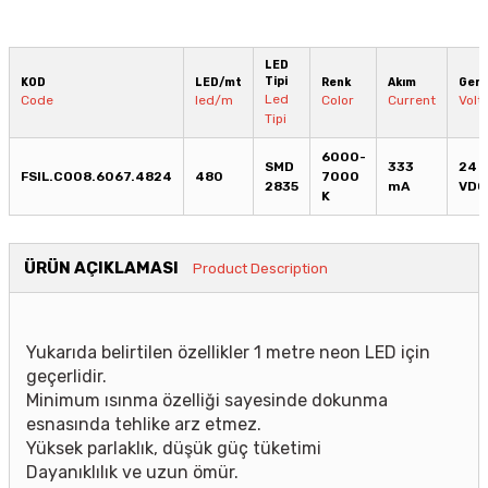
LED
Tipi
KOD
LED/mt
Renk
Akım
Geri
Led
Code
led/m
Color
Current
Volt
Tipi
6000-
SMD
333
24
FSIL.CO08.6067.4824
480
7000
2835
mA
VDC
K
ÜRÜN AÇIKLAMASI
Product Description
Yukarıda belirtilen özellikler 1 metre neon LED için
geçerlidir.
Minimum ısınma özelliği sayesinde dokunma
esnasında tehlike arz etmez.
Yüksek parlaklık, düşük güç tüketimi
Dayanıklılık ve uzun ömür.