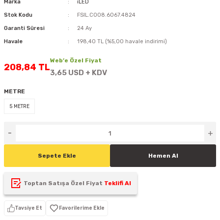
Marka
iLED
D
KONTROL ÜNİTESİ
A GÜÇ KAYNAĞI
5 mm FLUX LED
CXM-27(65W-110W)
Stok Kodu
FSIL.CO08.6067.4824
Garanti Süresi
24 Ay
ED
LED MODÜL LED
ÜNİTESİ
F GÜÇ KAYNAĞI
CXM-32(140W-200W)
Havale
198,40 TL (%5,00 havale indirimi)
 LED
ED MODÜL LED
L KASA GÜÇ KAYNAĞI
Web’e Özel Fiyat
208,84 TL
3,65 USD + KDV
 LED
M METAL KASA GÜÇ KAYNAĞI
METRE
5 METRE
Sepete Ekle
Hemen Al
Toptan Satışa Özel Fiyat
Teklifi Al
Tavsiye Et