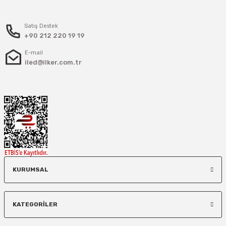
Satış Destek
+90 212 220 19 19
E-mail
iled@ilker.com.tr
KURUMSAL
KATEGORİLER