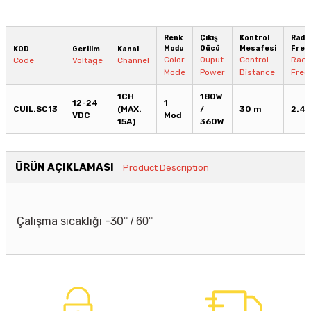
Renk
Çıkış
Kontrol
Rady
Modu
Gücü
Mesafesi
Frek
KOD
Gerilim
Kanal
Color
Ouput
Control
Radi
Code
Voltage
Channel
Mode
Power
Distance
Freq
1CH
180W
12-24
1
CUIL.SC13
(MAX.
/
30 m
2.4 
VDC
Mod
15A)
360W
ÜRÜN AÇIKLAMASI
Product Description
Çalışma sıcaklığı -30
° / 60
°