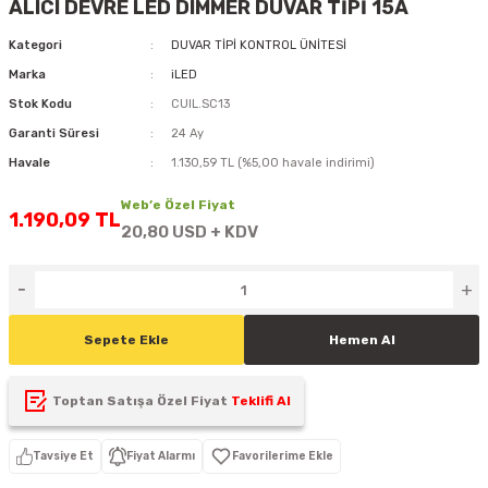
ALICI DEVRE LED DIMMER DUVAR TİPİ 15A
D
KONTROL ÜNİTESİ
A GÜÇ KAYNAĞI
5 mm FLUX LED
CXM-27(65W-110W)
Kategori
DUVAR TİPİ KONTROL ÜNİTESİ
Marka
iLED
ED
LED MODÜL LED
ÜNİTESİ
F GÜÇ KAYNAĞI
CXM-32(140W-200W)
Stok Kodu
CUIL.SC13
 LED
ED MODÜL LED
L KASA GÜÇ KAYNAĞI
Garanti Süresi
24 Ay
Havale
1.130,59 TL (%5,00 havale indirimi)
 LED
M METAL KASA GÜÇ KAYNAĞI
Web’e Özel Fiyat
1.190,09 TL
20,80 USD + KDV
Sepete Ekle
Hemen Al
Toptan Satışa Özel Fiyat
Teklifi Al
Tavsiye Et
Fiyat Alarmı