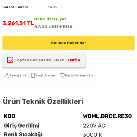
D
KONTROL ÜNİTESİ
A GÜÇ KAYNAĞI
5 mm FLUX LED
CXM-27(65W-110W)
Garanti Süresi
24 Ay
Web’e Özel Fiyat
ED
LED MODÜL LED
ÜNİTESİ
F GÜÇ KAYNAĞI
3.261,31 TL
CXM-32(140W-200W)
57,00 USD + KDV
 LED
ED MODÜL LED
L KASA GÜÇ KAYNAĞI
Gelince Haber Ver
 LED
M METAL KASA GÜÇ KAYNAĞI
Toptan Satışa Özel Fiyat
Teklifi Al
Tavsiye Et
Fiyat Alarmı
Ürün Teknik Özellikleri
KOD
WOML.BRCE.RE30
Giriş Gerilimi
220V AC
Renk Sıcaklığı
3000 K