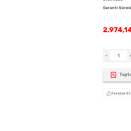
Garanti Süres
2.974,1
Topta
Tavsiye Et