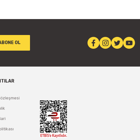
ABONE OL
NTILAR
Sözleşmesi
lik
lari
olitikası