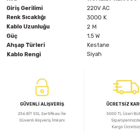
Giriş Gerilimi
220V AC
Renk Sıcaklığı
3000 K
Kablo Uzunluğu
2 M
Güç
1.5 W
Ahşap Türleri
Kestane
Siyah
Kablo Rengi
GÜVENLİ ALIŞVERİŞ
ÜCRETSİZ KA
256 BİT SSL Sertifikası İle
5000 TL Üzeri Bü
Güvenli Alışveriş İmkanı
Siparişlerinizd
Kargo Ücretsi