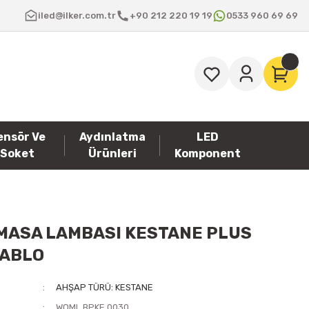
iled@ilker.com.tr
+90 212 220 19 19
0533 960 69 69
ensör Ve
Aydınlatma
LED
Soket
Ürünleri
Komponent
MASA LAMBASI KESTANE PLUS
KABLO
AHŞAP TÜRÜ: KESTANE
WOML.BPKE.0030