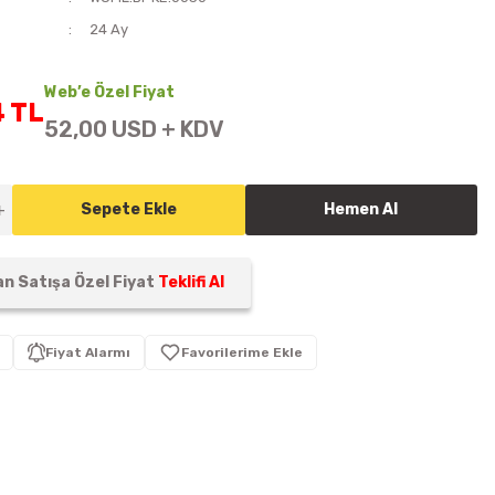
i
24 Ay
Web’e Özel Fiyat
4 TL
52,00 USD + KDV
Sepete Ekle
Hemen Al
n Satışa Özel Fiyat
Teklifi Al
Fiyat Alarmı