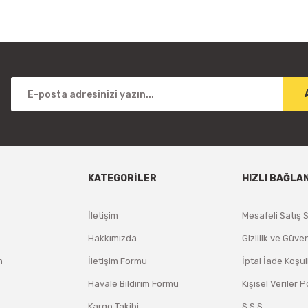
KATEGORİLER
HIZLI BAĞLA
İletişim
Mesafeli Satış 
Hakkımızda
Gizlilik ve Güven
m
İletişim Formu
İptal İade Koşul
Havale Bildirim Formu
Kişisel Veriler P
Kargo Takibi
S.S.S