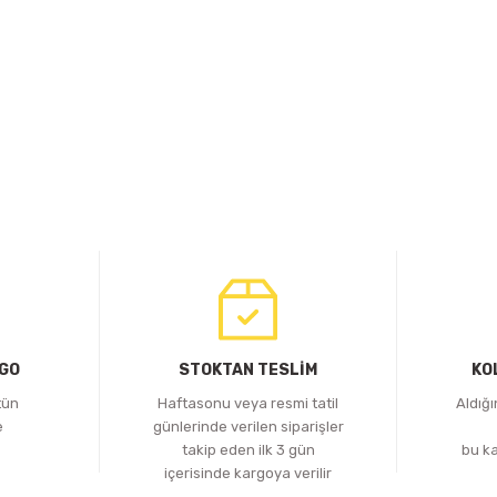
RGO
STOKTAN TESLİM
KO
tün
Haftasonu veya resmi tatil
Aldığ
e
günlerinde verilen siparişler
z
takip eden ilk 3 gün
bu k
içerisinde kargoya verilir