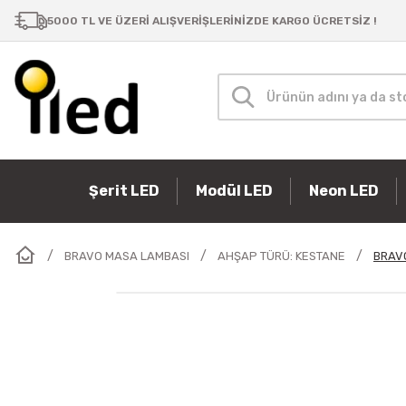
5000 TL VE ÜZERİ ALIŞVERİŞLERİNİZDE KARGO ÜCRETSİZ !
Şerit LED
Modül LED
Neon LED
BRAVO MASA LAMBASI
AHŞAP TÜRÜ: KESTANE
BRAV