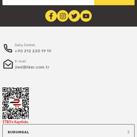
Satış Destek
+90 212 220 19 19
E-mail
iled@ilker.com.tr
KURUMSAL