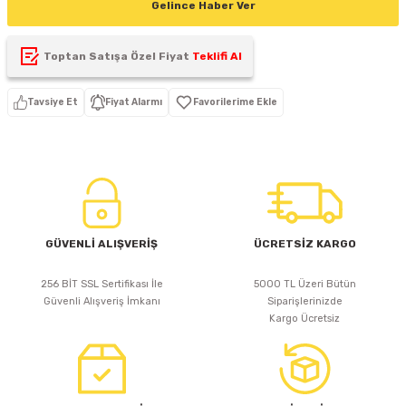
Gelince Haber Ver
D
KONTROL ÜNİTESİ
A GÜÇ KAYNAĞI
5 mm FLUX LED
CXM-27(65W-110W)
Toptan Satışa Özel Fiyat
Teklifi Al
ED
LED MODÜL LED
ÜNİTESİ
F GÜÇ KAYNAĞI
CXM-32(140W-200W)
Tavsiye Et
Fiyat Alarmı
 LED
ED MODÜL LED
L KASA GÜÇ KAYNAĞI
 LED
M METAL KASA GÜÇ KAYNAĞI
GÜVENLİ ALIŞVERİŞ
ÜCRETSİZ KARGO
256 BİT SSL Sertifikası İle
5000 TL Üzeri Bütün
Güvenli Alışveriş İmkanı
Siparişlerinizde
Kargo Ücretsiz