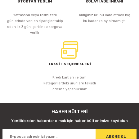
STOKTAN TESLİM
KOLAY İADE İMKANI
Haftasonu veya resmi tatil
Aldığınız ürünü iade etmek hiç
günlerinde verilen siparişler takip
bu kadar kolay olmamıştı
eden ilk 3 gün içerisinde kargoya
verilir
TAKSİT SEÇENEKLERİ
Kredi kartları ile tüm
kategorilerdeki ürünlere taksitli
ödeme yapabilirsiniz
HABER BÜLTENİ
Yeniliklerden haberdar olmak için haber bültenimize kaydolun
ABONE OL