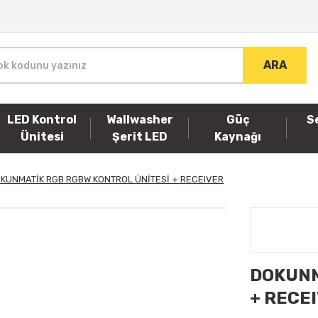
ARA
LED Kontrol
Wallwasher
Güç
S
Ünitesi
Şerit LED
Kaynağı
KUNMATİK RGB RGBW KONTROL ÜNİTESİ + RECEIVER
DOKUNM
+ RECE