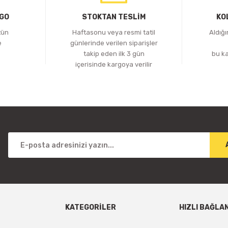
RGO
STOKTAN TESLİM
KO
tün
Haftasonu veya resmi tatil
Aldığ
e
günlerinde verilen siparişler
z
takip eden ilk 3 gün
bu k
içerisinde kargoya verilir
KATEGORİLER
HIZLI BAĞLA