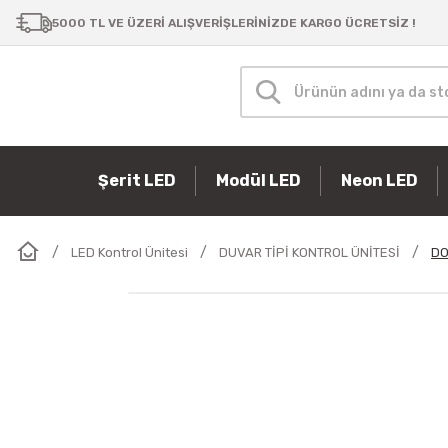
5000 TL VE ÜZERİ ALIŞVERİŞLERİNİZDE KARGO ÜCRETSİZ !
Şerit LED
Modül LED
Neon LED
LED Kontrol Ünitesi
DUVAR TİPİ KONTROL ÜNİTESİ
DO