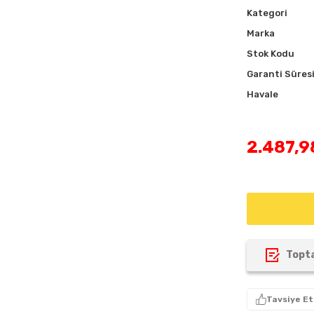
Kategori
Marka
Stok Kodu
Garanti Süres
Havale
2.487,9
Topta
Tavsiye Et