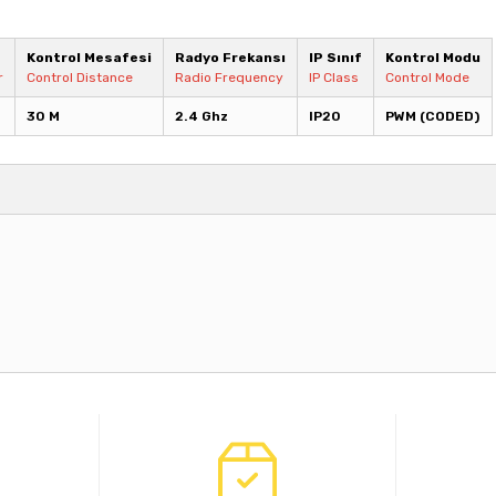
Kontrol Mesafesi
Radyo Frekansı
IP Sınıf
Kontrol Modu
r
Control Distance
Radio Frequency
IP Class
Control Mode
30 M
2.4 Ghz
IP20
PWM (CODED)