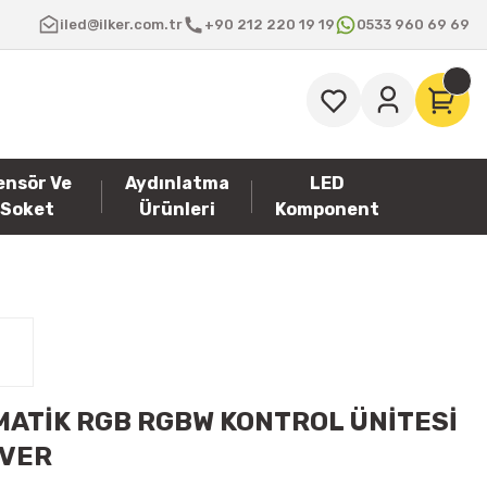
iled@ilker.com.tr
+90 212 220 19 19
0533 960 69 69
ensör Ve
Aydınlatma
LED
Soket
Ürünleri
Komponent
ATİK RGB RGBW KONTROL ÜNİTESİ
IVER