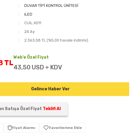
DUVAR TİPİ KONTROL ÜNİTESİ
iLED
CUIL.X011
i
24 Ay
2.363,58 TL (%5,00 havale indirimi)
Web’e Özel Fiyat
8 TL
43,50 USD + KDV
Gelince Haber Ver
n Satışa Özel Fiyat
Teklifi Al
Fiyat Alarmı