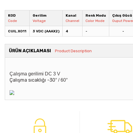
KOD
Gerilim
Kanal
Renk Modu
Çıkış Gücü
Code
Voltage
Channel
Color Mode
Ouput Powe
CUIL.X011
3 VDC (AAAX2)
4
-
-
ÜRÜN AÇIKLAMASI
Product Description
Çalışma gerilimi DC 3 V
Çalışma sıcaklığı -30
° / 60
°