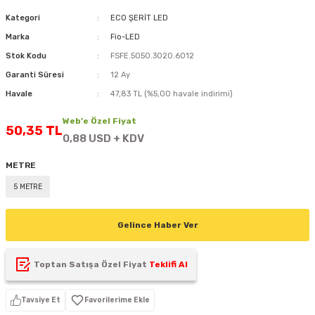
D
KONTROL ÜNİTESİ
A GÜÇ KAYNAĞI
5 mm FLUX LED
CXM-27(65W-110W)
Kategori
ECO ŞERİT LED
Marka
Fio-LED
ED
LED MODÜL LED
ÜNİTESİ
F GÜÇ KAYNAĞI
CXM-32(140W-200W)
Stok Kodu
FSFE.5050.3020.6012
Garanti Süresi
12 Ay
 LED
ED MODÜL LED
L KASA GÜÇ KAYNAĞI
Havale
47,83 TL (%5,00 havale indirimi)
 LED
M METAL KASA GÜÇ KAYNAĞI
Web’e Özel Fiyat
50,35 TL
0,88 USD + KDV
METRE
5 METRE
Gelince Haber Ver
Toptan Satışa Özel Fiyat
Teklifi Al
Tavsiye Et