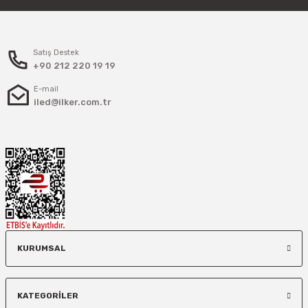
Satış Destek
+90 212 220 19 19
E-mail
iled@ilker.com.tr
KURUMSAL
KATEGORİLER