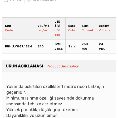
LED
Tipi
KOD
LED/mt
Renk
Akım
Gerilim
G
Led
Code
led/m
Color
Current
Voltage
P
Tipi
SMD
750
24
FNHU.Y067.1324
210
Sarı
1
2835
mA
VDC
ÜRÜN AÇIKLAMASI
Product Description
Yukarıda belirtilen özellikler 1 metre neon LED için
geçerlidir.
Minimum ısınma özelliği sayesinde dokunma
esnasında tehlike arz etmez.
Yüksek parlaklık, düşük güç tüketimi
Dayanıklılık ve uzun ömür.