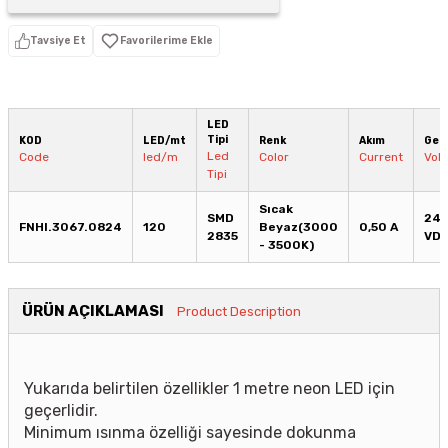
Tavsiye Et
LED
Tipi
KOD
LED/mt
Renk
Akım
Geri
Led
Code
led/m
Color
Current
Vol
Tipi
Sıcak
SMD
24
FNHI.3067.0824
120
Beyaz(3000
0,50 A
2835
VD
- 3500K)
ÜRÜN AÇIKLAMASI
Product Description
Yukarıda belirtilen özellikler 1 metre neon LED için
geçerlidir.
Minimum ısınma özelliği sayesinde dokunma