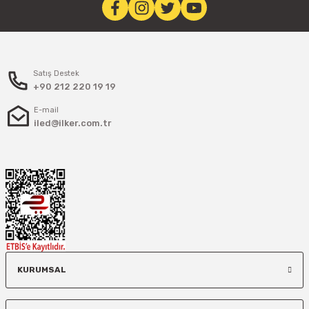
Satış Destek
+90 212 220 19 19
E-mail
iled@ilker.com.tr
KURUMSAL