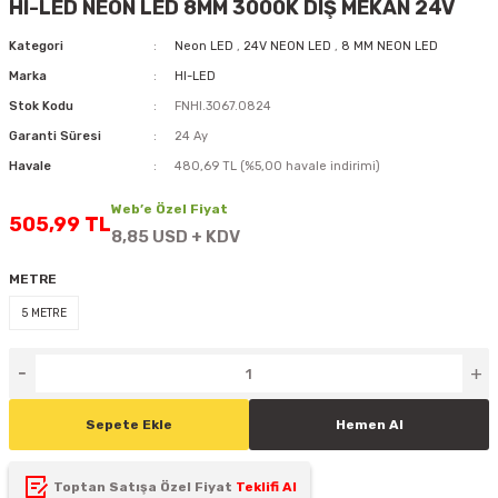
HI-LED NEON LED 8MM 3000K DIŞ MEKAN 24V
D
KONTROL ÜNİTESİ
A GÜÇ KAYNAĞI
5 mm FLUX LED
CXM-27(65W-110W)
Kategori
Neon LED
,
24V NEON LED
,
8 MM NEON LED
Marka
HI-LED
ED
LED MODÜL LED
ÜNİTESİ
F GÜÇ KAYNAĞI
CXM-32(140W-200W)
Stok Kodu
FNHI.3067.0824
 LED
ED MODÜL LED
L KASA GÜÇ KAYNAĞI
Garanti Süresi
24 Ay
Havale
480,69 TL (%5,00 havale indirimi)
 LED
M METAL KASA GÜÇ KAYNAĞI
Web’e Özel Fiyat
505,99 TL
8,85 USD + KDV
METRE
5 METRE
Sepete Ekle
Hemen Al
Toptan Satışa Özel Fiyat
Teklifi Al