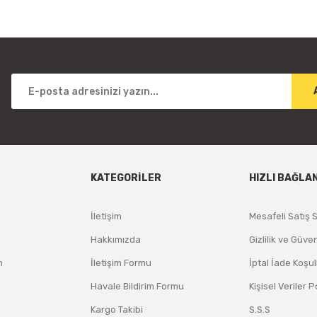
Tükendi
WER 12V16.7A DIŞ MEKAN ADAPTÖR
1 TL
Stokta Yok
KATEGORİLER
HIZLI BAĞLA
İletişim
Mesafeli Satış 
Hakkımızda
Gizlilik ve Güven
m
İletişim Formu
İptal İade Koşul
Havale Bildirim Formu
Kişisel Veriler P
Kargo Takibi
S.S.S