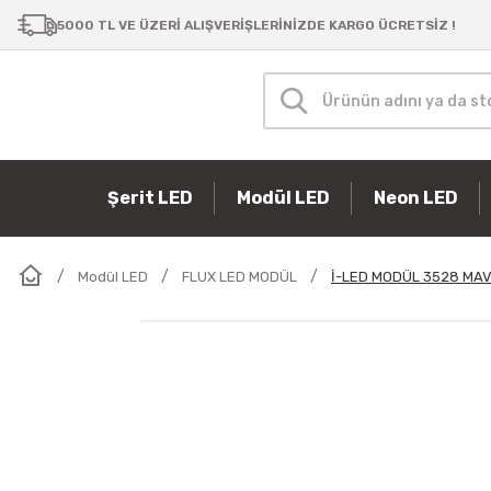
5000 TL VE ÜZERİ ALIŞVERİŞLERİNİZDE KARGO ÜCRETSİZ !
Şerit LED
Modül LED
Neon LED
Modül LED
FLUX LED MODÜL
İ-LED MODÜL 3528 MAVİ