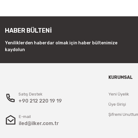
Tükendi
Jinbo
Jinbo
JİNBO POWER 12V3.3A DIŞ MEKAN ADAPTÖR
JİNBO PO
HABER BÜLTENİ
479,87 TL
1.896,0
Yeniliklerden haberdar olmak için haber bültenimize
kaydolun
Stokta Yok
KURUMSAL
Satış Destek
Yeni Üyelik
+90 212 220 19 19
Üye Girişi
Şifremi Unuttu
E-mail
iled@ilker.com.tr