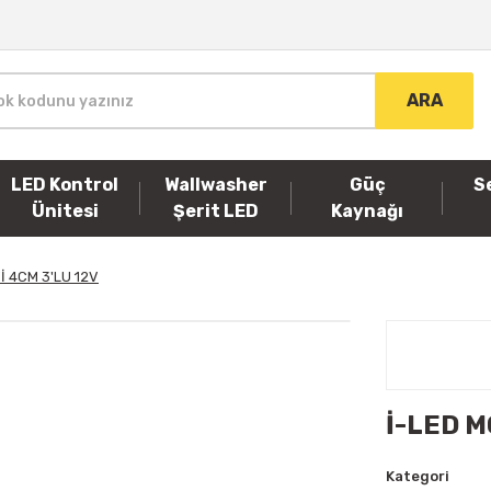
ARA
LED Kontrol
Wallwasher
Güç
S
Ünitesi
Şerit LED
Kaynağı
 4CM 3'LU 12V
İ-LED M
Kategori