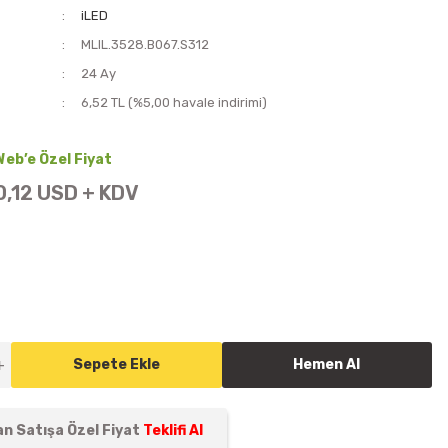
iLED
MLIL.3528.B067.S312
i
24 Ay
6,52 TL (%5,00 havale indirimi)
Web’e Özel Fiyat
0,12 USD + KDV
Sepete Ekle
Hemen Al
n Satışa Özel Fiyat
Teklifi Al