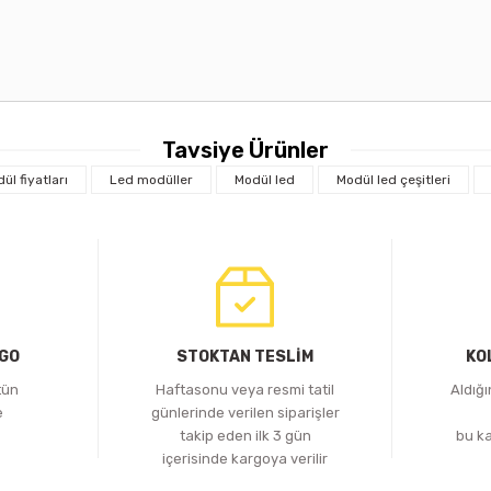
Tavsiye Ürünler
l fiyatları
Led modüller
Modül led
Modül led çeşitleri
Tükendi
Tükend
iLED
12V3A SLİM METAL KASA ADAPTÖR
I-POWER 12V5A SLİM ME
TL
349,46 TL
RGO
STOKTAN TESLİM
KO
Stokta Yok
Stokta 
tün
Haftasonu veya resmi tatil
Aldığ
e
günlerinde verilen siparişler
z
takip eden ilk 3 gün
bu k
içerisinde kargoya verilir