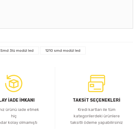
Smd 3lü modül led
1210 smd modül led
i
TAL KASA ADAPTÖR
LAY İADE İMKANI
TAKSİT SEÇENEKLERİ
Yok
ınız ürünü iade etmek
Kredi kartları ile tüm
hiç
kategorilerdeki ürünlere
adar kolay olmamıştı
taksitli ödeme yapabilirsiniz