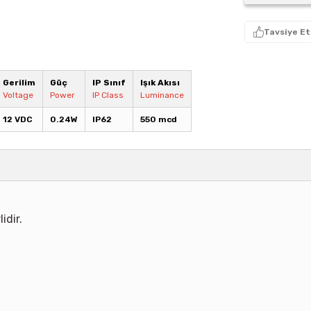
Tavsiye Et
Gerilim
Güç
IP Sınıf
Işık Akısı
Voltage
Power
IP Class
Luminance
12 VDC
0.24W
IP62
550 mcd
idir.