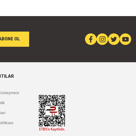
ABONE OL
NTILAR
Sözleşmesi
lik
lari
olitikası