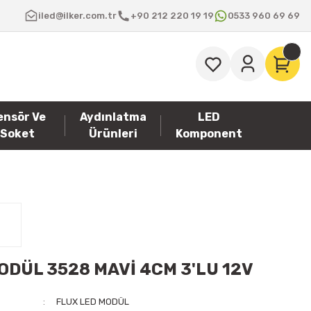
iled@ilker.com.tr
+90 212 220 19 19
0533 960 69 69
ensör Ve
Aydınlatma
LED
Soket
Ürünleri
Komponent
ODÜL 3528 MAVİ 4CM 3'LU 12V
FLUX LED MODÜL