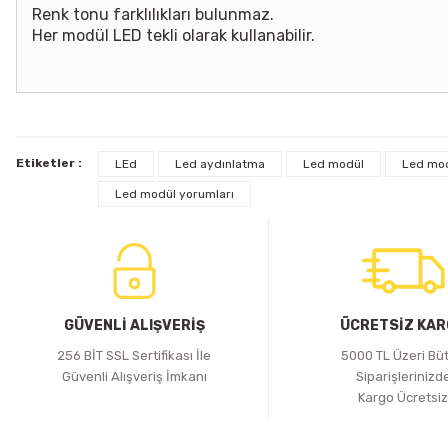
Renk tonu farklılıkları bulunmaz.
Her modül LED tekli olarak kullanabilir.
Etiketler :
LEd
Led aydınlatma
Led modül
Led modü
Led modül yorumları
Jinbo
iLED
JİNBO POWER 12V8.3A DIŞ MEKAN ADAPTÖR
I-POWER 
702,35 TL
282,54 
GÜVENLİ ALIŞVERİŞ
ÜCRETSİZ KA
Sepete Ekle
256 BİT SSL Sertifikası İle
5000 TL Üzeri Bü
Güvenli Alışveriş İmkanı
Siparişlerinizd
Kargo Ücretsi