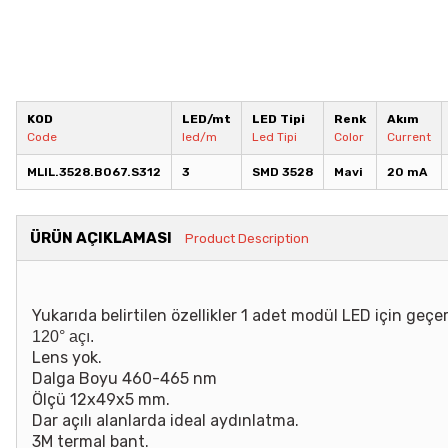
KOD
LED/mt
LED Tipi
Renk
Akım
Code
led/m
Led Tipi
Color
Current
MLIL.3528.B067.S312
3
SMD 3528
Mavi
20 mA
ÜRÜN AÇIKLAMASI
Product Description
Yukarıda belirtilen özellikler 1 adet modül LED için geçerl
120° açı.
Lens yok.
Dalga Boyu 460-465 nm
Ölçü 12x49x5 mm.
Dar açılı alanlarda ideal aydınlatma.
3M termal bant.