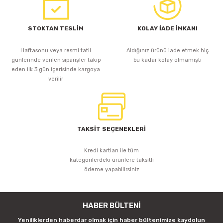
HI-LED
ŞERİT LED KIRMIZI ÜÇ ÇİP 30 LED 7.2W
STOKTAN TESLİM
KOLAY İADE İMKANI
Haftasonu veya resmi tatil
Aldığınız ürünü iade etmek hiç
günlerinde verilen siparişler takip
bu kadar kolay olmamıştı
145,33 TL
eden ilk 3 gün içerisinde kargoya
verilir
Sepete Ekle
TAKSİT SEÇENEKLERİ
Tükendi
iLED
Kredi kartları ile tüm
KIRMIZI ÜÇ ÇİP 60 LED 12V İÇ MEKAN ŞERİT LED 14.4W
kategorilerdeki ürünlere taksitli
ödeme yapabilirsiniz
HABER BÜLTENİ
180,23 TL
Yeniliklerden haberdar olmak için haber bültenimize kaydolun