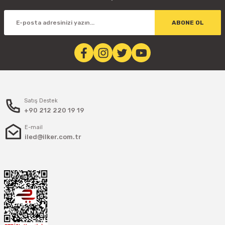
Stokta Yok
ABONE OL
Satış Destek
+90 212 220 19 19
E-mail
iled@ilker.com.tr