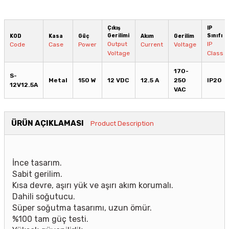
Çıkış
IP
Gerilimi
Sınıfı
KOD
Kasa
Güç
Akım
Gerilim
Output
IP
Code
Case
Power
Current
Voltage
Voltage
Class
170-
S-
Metal
150 W
12 VDC
12.5 A
250
IP20
12V12.5A
VAC
ÜRÜN AÇIKLAMASI
Product Description
İnce tasarım.
Sabit gerilim.
Kısa devre, aşırı yük ve aşırı akım korumalı.
Dahili soğutucu.
Süper soğutma tasarımı, uzun ömür.
%100 tam güç testi.