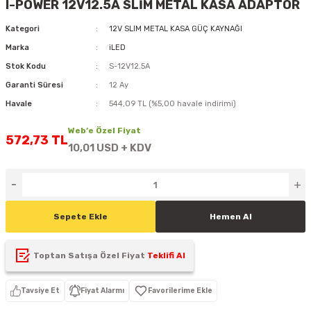
I-POWER 12V12.5A SLİM METAL KASA ADAPTÖR
D
KONTROL ÜNİTESİ
A GÜÇ KAYNAĞI
5 mm FLUX LED
CXM-27(65W-110W)
Kategori
12V SLIM METAL KASA GÜÇ KAYNAĞI
Marka
iLED
ED
LED MODÜL LED
ÜNİTESİ
F GÜÇ KAYNAĞI
CXM-32(140W-200W)
Stok Kodu
S-12V12.5A
 LED
ED MODÜL LED
L KASA GÜÇ KAYNAĞI
Garanti Süresi
12 Ay
Havale
544,09 TL (%5,00 havale indirimi)
 LED
M METAL KASA GÜÇ KAYNAĞI
Web’e Özel Fiyat
572,73 TL
10,01 USD + KDV
Sepete Ekle
Hemen Al
Toptan Satışa Özel Fiyat
Teklifi Al
Tavsiye Et
Fiyat Alarmı