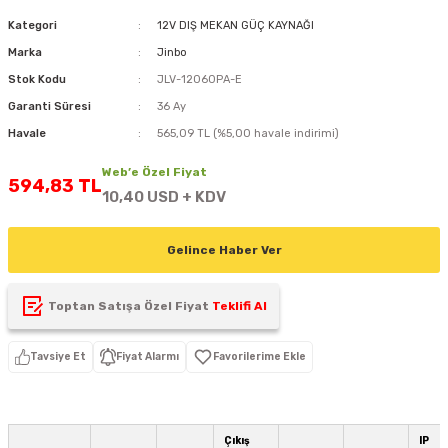
D
KONTROL ÜNİTESİ
A GÜÇ KAYNAĞI
5 mm FLUX LED
CXM-27(65W-110W)
Kategori
12V DIŞ MEKAN GÜÇ KAYNAĞI
Marka
Jinbo
ED
LED MODÜL LED
ÜNİTESİ
F GÜÇ KAYNAĞI
CXM-32(140W-200W)
Stok Kodu
JLV-12060PA-E
Garanti Süresi
36 Ay
 LED
ED MODÜL LED
L KASA GÜÇ KAYNAĞI
Havale
565,09 TL (%5,00 havale indirimi)
 LED
M METAL KASA GÜÇ KAYNAĞI
Web’e Özel Fiyat
594,83 TL
10,40 USD + KDV
Gelince Haber Ver
Toptan Satışa Özel Fiyat
Teklifi Al
Tavsiye Et
Fiyat Alarmı
Çıkış
IP