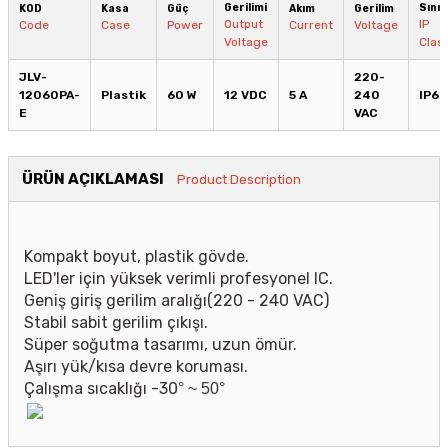
Gerilimi
Sınıf
KOD
Kasa
Güç
Akım
Gerilim
Output
IP
Code
Case
Power
Current
Voltage
Voltage
Clas
JLV-
220-
12060PA-
Plastik
60 W
12 VDC
5 A
240
IP67
E
VAC
ÜRÜN AÇIKLAMASI
Product Description
Kompakt boyut, plastik gövde.
LED'ler için yüksek verimli profesyonel IC.
Geniş giriş gerilim aralığı(220 - 240 VAC)
Stabil sabit gerilim çıkışı.
Süper soğutma tasarımı, uzun ömür.
Aşırı yük/kısa devre koruması.
Çalışma sıcaklığı
-30
°
~
50
°