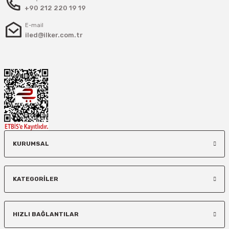
+90 212 220 19 19
E-mail
iled@ilker.com.tr
KURUMSAL
KATEGORİLER
HIZLI BAĞLANTILAR