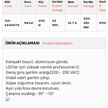
Gerilimi
Sınıfı
KOD
Kasa
Güç
Akım
Gerilim
Output
IP
Code
Case
Power
Current
Voltage
Voltage
Class
200-
JLV-
400
24
Metal
16.7 A
250
IP20
24400TK
W
VDC
VAC
ÜRÜN AÇIKLAMASI
Product Description
Kompakt boyut, alüminyum gövde.
LED'ler için yüksek verimli profesyonel IC.
Geniş giriş gerilim aralığı(200 - 250 VAC)
Stabil sabit gerilim çıkışı.
Süper soğutma tasarımı, uzun ömür.
Aşırı yük/kısa devre koruması.
Çalışma sıcaklığı
-30
°
~
50
°