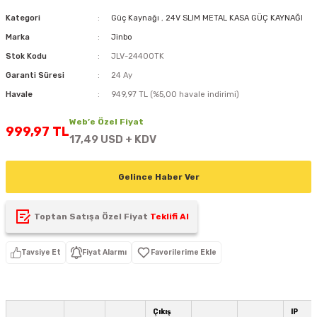
D
KONTROL ÜNİTESİ
A GÜÇ KAYNAĞI
5 mm FLUX LED
CXM-27(65W-110W)
Kategori
Güç Kaynağı
,
24V SLIM METAL KASA GÜÇ KAYNAĞI
Marka
Jinbo
ED
LED MODÜL LED
ÜNİTESİ
F GÜÇ KAYNAĞI
CXM-32(140W-200W)
Stok Kodu
JLV-24400TK
Garanti Süresi
24 Ay
 LED
ED MODÜL LED
L KASA GÜÇ KAYNAĞI
Havale
949,97 TL (%5,00 havale indirimi)
 LED
M METAL KASA GÜÇ KAYNAĞI
Web’e Özel Fiyat
999,97 TL
17,49 USD + KDV
Gelince Haber Ver
Toptan Satışa Özel Fiyat
Teklifi Al
Tavsiye Et
Fiyat Alarmı
Çıkış
IP