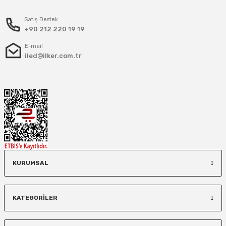
Satış Destek
+90 212 220 19 19
E-mail
iled@ilker.com.tr
KURUMSAL
KATEGORİLER