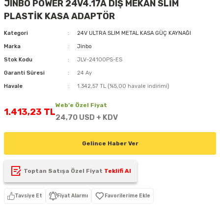
JINBO POWER 24V4.17A DIŞ MEKAN SLİM
D
KONTROL ÜNİTESİ
A GÜÇ KAYNAĞI
5 mm FLUX LED
CXM-27(65W-110W)
PLASTİK KASA ADAPTÖR
Kategori
24V ULTRA SLIM METAL KASA GÜÇ KAYNAĞI
ED
LED MODÜL LED
ÜNİTESİ
F GÜÇ KAYNAĞI
CXM-32(140W-200W)
Marka
Jinbo
 LED
ED MODÜL LED
L KASA GÜÇ KAYNAĞI
Stok Kodu
JLV-24100PS-ES
Garanti Süresi
24 Ay
 LED
M METAL KASA GÜÇ KAYNAĞI
Havale
1.342,57 TL (%5,00 havale indirimi)
Web’e Özel Fiyat
1.413,23 TL
24,70 USD + KDV
Gelince Haber Ver
Toptan Satışa Özel Fiyat
Teklifi Al
Tavsiye Et
Fiyat Alarmı